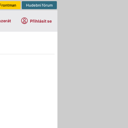
Frontman
Hudební fórum
nzerát
Přihlásit se