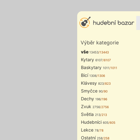
Výběr kategorie
vše
13453
/13443
Kytary
6107
/6107
Baskytary
1011
/1011
Bicí
1306
/1306
Klávesy
823
/823
Smyčce
90
/90
Dechy
196
/196
Zvuk
2756
/2756
Světla
213
/213
Hudebníci
605
/605
Lekce
78
/78
Ostatní
258
/258