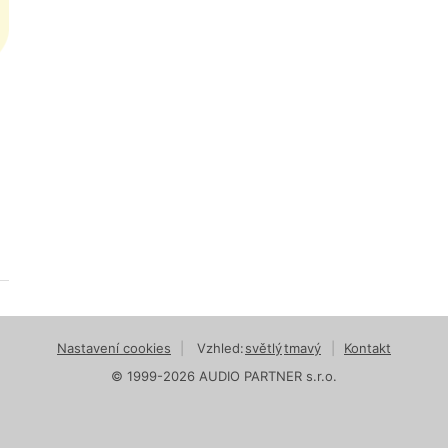
Nastavení cookies
|
Vzhled:
světlý
tmavý
|
Kontakt
© 1999-2026 AUDIO PARTNER s.r.o.