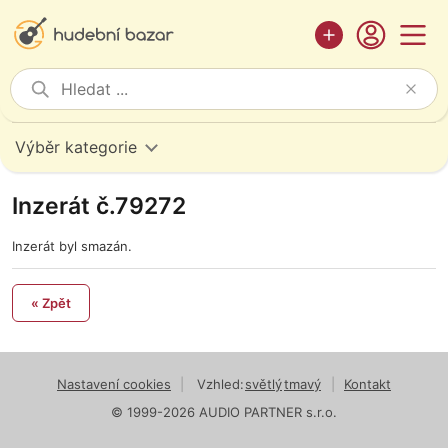
Výběr kategorie
Inzerát č.79272
Inzerát byl smazán.
« Zpět
Nastavení cookies
|
Vzhled:
světlý
tmavý
|
Kontakt
© 1999-2026 AUDIO PARTNER s.r.o.