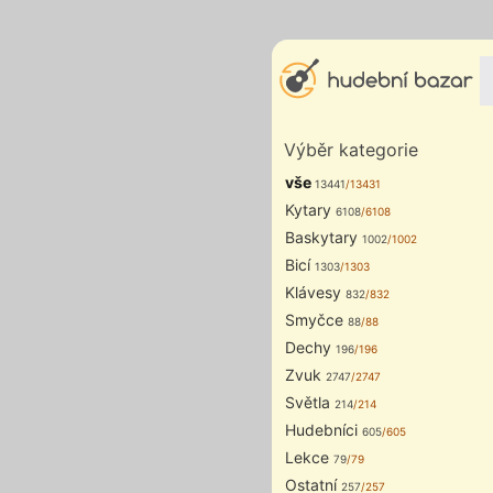
Výběr kategorie
vše
13441
/13431
Kytary
6108
/6108
Baskytary
1002
/1002
Bicí
1303
/1303
Klávesy
832
/832
Smyčce
88
/88
Dechy
196
/196
Zvuk
2747
/2747
Světla
214
/214
Hudebníci
605
/605
Lekce
79
/79
Ostatní
257
/257