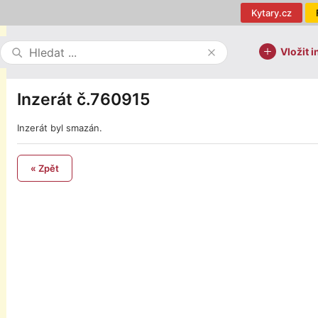
Kytary.cz
Vložit i
Inzerát č.760915
Inzerát byl smazán.
« Zpět