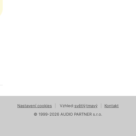
Nastavení cookies
|
Vzhled:
světlý
tmavý
|
Kontakt
© 1999-2026 AUDIO PARTNER s.r.o.