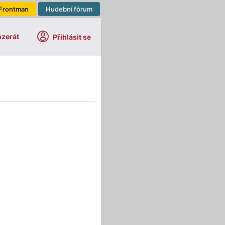
Frontman
Hudební fórum
nzerát
Přihlásit se