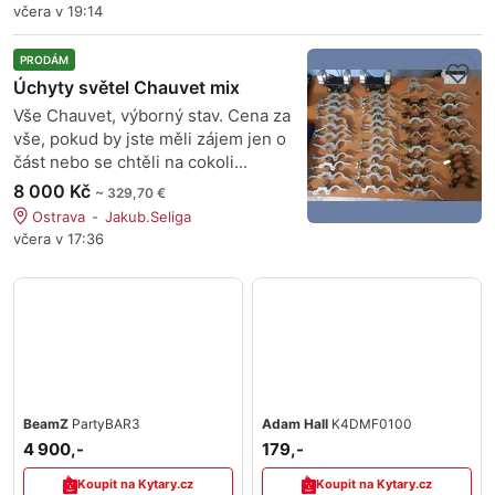
včera v 19:14
PRODÁM
Úchyty světel Chauvet mix
Vše Chauvet, výborný stav. Cena za
vše, pokud by jste měli zájem jen o
část nebo se chtěli na cokoli...
8 000 Kč
~ 329,70 €
Ostrava
Jakub.Seliga
včera v 17:36
BeamZ
PartyBAR3
Adam Hall
K4DMF0100
4 900,-
179,-
Koupit na Kytary.cz
Koupit na Kytary.cz