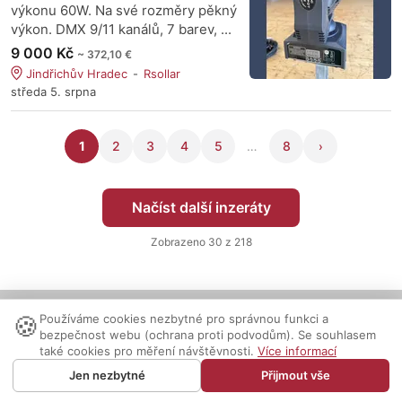
výkonu 60W. Na své rozměry pěkný
výkon. DMX 9/11 kanálů, 7 barev, ...
9 000 Kč
~ 372,10 €
Jindřichův Hradec
Rsollar
středa 5. srpna
1
2
3
4
5
…
8
›
Načíst další inzeráty
Zobrazeno
30
z 218
🍪
Používáme cookies nezbytné pro správnou funkci a
Nastavení cookies
|
Vzhled:
světlý
tmavý
|
Kontakt
bezpečnost webu (ochrana proti podvodům). Se souhlasem
© 1999-2026 AUDIO PARTNER s.r.o.
také cookies pro měření návštěvnosti.
Více informací
Jen nezbytné
Přijmout vše