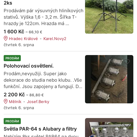
2ks
Prodávám pár výsuvných hliníkových
stativů. Výška 1,6 - 3,2 m. Šířka T-
hrazdy je 122cm. Hrazda má ...
1 600 Kč
~ 66,10 €
Hradec Králové
Karel.Novy2
čtvrtek 6. srpna
PRODÁM
Polohovací osvětlení.
Prodám,nevyužiji. Super jako
dekorace do studia nebo klubu. .Vše
funkční. Jsou zapojeny a fungují. D...
2 200 Kč
~ 86,80 €
Mělník
Josef.Berky
čtvrtek 6. srpna
PRODÁM
Světla PAR-64 s Alubary a filtry
Nabízím 8ks světel PAR64 na dvou