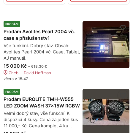
PRODÁM
Prodám Avolites Pearl 2004 vč.
case a příslušenství
Vše funkční. Dobrý stav. Obsah:
Avolites Pearl 2004 vč. Case, Tablet,
AJ manuál.
15 000 Kč
~ 618,30 €
Cheb
David.Hoffman
včera v 15:47
PRODÁM
Prodám EUROLITE TMH-W555
LED ZOOM WASH 37x15W RGBW
Velmi dobrý stav, vše funkční. K
dispozici 4 kusy. Cena za jeden kus
11 000,- Kč. Cena komplet 4 ku...