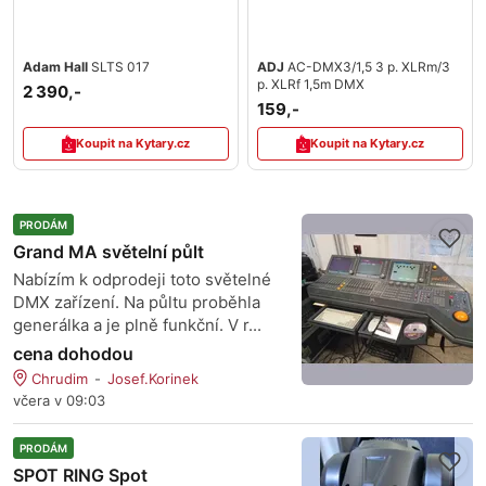
Adam Hall
SLTS 017
ADJ
AC-DMX3/1,5 3 p. XLRm/3
p. XLRf 1,5m DMX
2 390,-
159,-
Koupit na Kytary.cz
Koupit na Kytary.cz
PRODÁM
Grand MA světelní půlt
Nabízím k odprodeji toto světelné
DMX zařízení. Na půltu proběhla
generálka a je plně funkční. V r...
cena dohodou
Chrudim
Josef.Korinek
včera v 09:03
PRODÁM
SPOT RING Spot