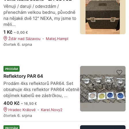
Věnuji / daruji / odevzdám /
přenechám velkou bednu, původně
na nějaké dvě 12" NEXA, my jsme to
měli...
1 Kč
~ 0,00 €
Žďár nad Sázavou
Matej.Hampl
čtvrtek 6. srpna
PRODÁM
Reflektory PAR 64
Prodám 4ks reflektorů PAR64. Set
obsahuje 4ks reflektor PAR64 včetně
objímek kabelů ee zástrčkou, ...
400 Kč
~ 16,50 €
Hradec Králové
Karel.Novy2
čtvrtek 6. srpna
PRODÁM