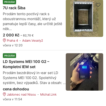
PRODÁM
7U rack Šiba
Prodám tento poctivý rack s
oboustrannou montáží, který už
pamatuje lepší časy, ale určitě ještě
něk...
2 000 Kč
~ 82,70 €
Praha 4
Adam.Vesely2
včera v 12:20
PRODÁM
LD Systems MEI 100 G2 –
Kompletní IEM set
Prodám bezdrátový in-ear set LD
Systems MEI 100 G2. Spolehlivý
systém, bez výpadků. Stav a obsah: ...
cena dohodou
Jablonec nad Nisou
Michal.Link
včera v 11:54