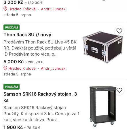
3 200 Kč
~ 132,30 €
Hradec Králové
Andrij.Jundak
středa 5. srpna
PRODÁM
Thon Rack 8U // nový
Prodávám Thon Rack 8U Live 45 BK
RR. Dvakrát použitý, potřebuju větší
:D Prodávám toho více, p...
5 000 Kč
~ 206,70 €
Hradec Králové
Andrij.Jundak
středa 5. srpna
PRODÁM
Samson SRK16 Rackový stojan, 3
ks
Samson SRK16 Rackový stojan
Použitý, K dispozici 3 ks. Cena je za 1
kus, více kusů sleva. Pouz...
1 900 Kč
~ 78,50 €