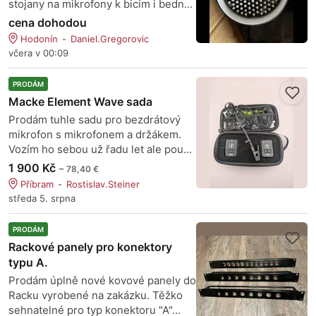
stojany na mikrofony k bicím i bedn...
cena dohodou
Hodonín
Daniel.Gregorovic
včera v 00:09
PRODÁM
Macke Element Wave sada
Prodám tuhle sadu pro bezdrátový
mikrofon s mikrofonem a držákem.
Vozím ho sebou už řadu let ale pou...
1 900 Kč
~ 78,40 €
Příbram
Rostislav.Steiner
středa 5. srpna
PRODÁM
Rackové panely pro konektory
typu A.
Prodám úplně nové kovové panely do
Racku vyrobené na zakázku. Těžko
sehnatelné pro typ konektoru "A"...