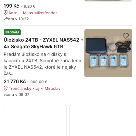
199 Kč
~ 8,20 €
Kolín
Milos.Milosfender
včera v 10:22
PRODÁM
Úložisko 24TB - ZYXEL NAS542 +
4x Seagate SkyHawk 6TB
Predám úložisko na 4 disky s
kapacitou 24TB. Samotné zariadenie
je ZYXEL NAS542, ktoré je nejaký
čas...
21 776 Kč
~ 900,00 €
Trenčianský kraj
Miroslav
včera v 09:07