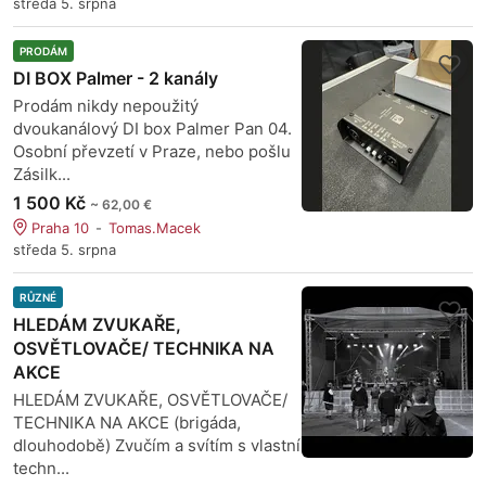
středa 5. srpna
PRODÁM
DI BOX Palmer - 2 kanály
Prodám nikdy nepoužitý
dvoukanálový DI box Palmer Pan 04.
Osobní převzetí v Praze, nebo pošlu
Zásilk...
1 500 Kč
~ 62,00 €
Praha 10
Tomas.Macek
středa 5. srpna
RŮZNÉ
HLEDÁM ZVUKAŘE,
OSVĚTLOVAČE/ TECHNIKA NA
AKCE
HLEDÁM ZVUKAŘE, OSVĚTLOVAČE/
TECHNIKA NA AKCE (brigáda,
dlouhodobě) Zvučím a svítím s vlastní
techn...