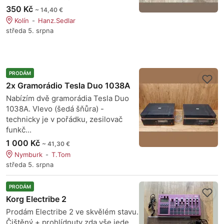
350 Kč
~ 14,40 €
Kolín
Hanz.Sedlar
středa 5. srpna
PRODÁM
2x Gramorádio Tesla Duo 1038A
Nabízím dvě gramorádia Tesla Duo
1038A. Vlevo (šedá šňůra) -
technicky je v pořádku, zesilovač
funkč...
1 000 Kč
~ 41,30 €
Nymburk
T.Tom
středa 5. srpna
PRODÁM
Korg Electribe 2
Prodám Electribe 2 ve skvělém stavu.
Čištěný + prohlídnuty zda vše jede