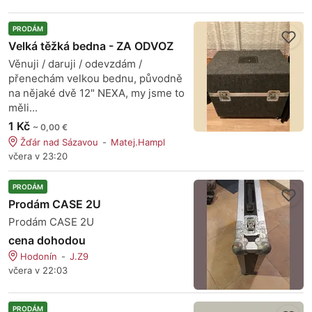
PRODÁM
Velká těžká bedna - ZA ODVOZ
Věnuji / daruji / odevzdám /
přenechám velkou bednu, původně
na nějaké dvě 12" NEXA, my jsme to
měli...
1 Kč
~ 0,00 €
Žďár nad Sázavou
Matej.Hampl
včera v 23:20
PRODÁM
Prodám CASE 2U
Prodám CASE 2U
cena dohodou
Hodonín
J.Z9
včera v 22:03
PRODÁM