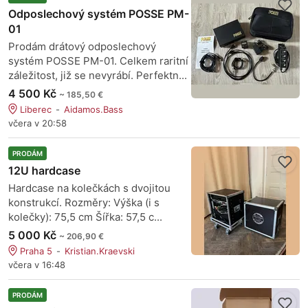
Odposlechový systém POSSE PM-
01
Prodám drátový odposlechový
systém POSSE PM-01. Celkem raritní
záležitost, již se nevyrábí. Perfektn...
4 500 Kč
~ 185,50 €
Liberec
Aidamos.Bass
včera v 20:58
PRODÁM
12U hardcase
Hardcase na kolečkách s dvojitou
konstrukcí. Rozměry: Výška (i s
kolečky): 75,5 cm Šířka: 57,5 c...
5 000 Kč
~ 206,90 €
Praha 5
Kristian.Kraevski
včera v 16:48
PRODÁM