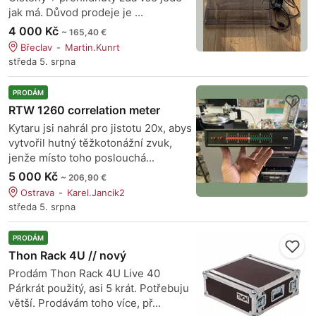
jak má. Důvod prodeje je ...
4 000 Kč
~ 165,40 €
Břeclav
Martin.Kunrt
středa 5. srpna
PRODÁM
RTW 1260 correlation meter
Kytaru jsi nahrál pro jistotu 20x, abys
vytvořil hutný těžkotonážní zvuk,
jenže místo toho poslouchá...
5 000 Kč
~ 206,90 €
Ostrava
Karel.Jancik2
středa 5. srpna
PRODÁM
Thon Rack 4U // nový
Prodám Thon Rack 4U Live 40
Párkrát použitý, asi 5 krát. Potřebuju
větší. Prodávám toho více, př...