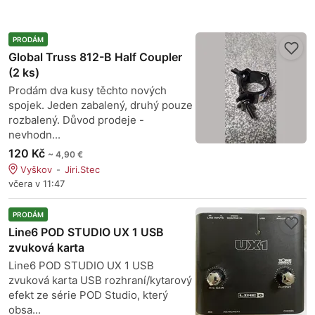
PRODÁM
Global Truss 812-B Half Coupler
(2 ks)
Prodám dva kusy těchto nových
spojek. Jeden zabalený, druhý pouze
rozbalený. Důvod prodeje -
nevhodn...
120 Kč
~ 4,90 €
Vyškov
Jiri.Stec
včera v 11:47
PRODÁM
Line6 POD STUDIO UX 1 USB
zvuková karta
Line6 POD STUDIO UX 1 USB
zvuková karta USB rozhraní/kytarový
efekt ze série POD Studio, který
obsa...