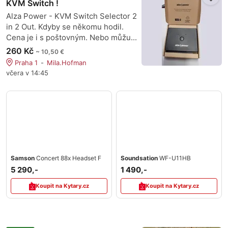
KVM Switch !
Alza Power - KVM Switch Selector 2
in 2 Out. Kdyby se někomu hodil.
Cena je i s poštovným. Nebo můžu...
260 Kč
~ 10,50 €
Praha 1
Mila.Hofman
včera v 14:45
Samson
Concert 88x Headset F
Soundsation
WF-U11HB
5 290,-
1 490,-
Koupit na Kytary.cz
Koupit na Kytary.cz