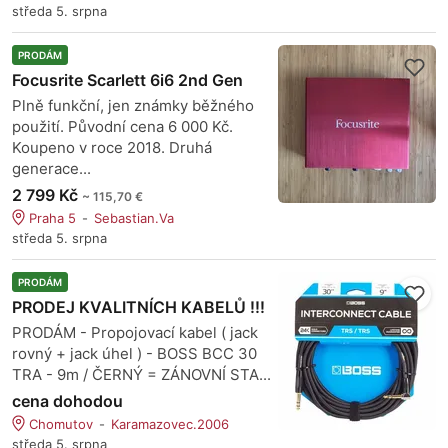
středa 5. srpna
PRODÁM
Focusrite Scarlett 6i6 2nd Gen
Plně funkční, jen známky běžného
použití. Původní cena 6 000 Kč.
Koupeno v roce 2018. Druhá
generace...
2 799 Kč
~ 115,70 €
Praha 5
Sebastian.Va
středa 5. srpna
PRODÁM
PRODEJ KVALITNÍCH KABELŮ !!!
PRODÁM - Propojovací kabel ( jack
rovný + jack úhel ) - BOSS BCC 30
TRA - 9m / ČERNÝ = ZÁNOVNÍ STA...
cena dohodou
Chomutov
Karamazovec.2006
středa 5. srpna