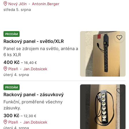
Nový Jičín
Antonin.Berger
středa 5. srpna
PRODÁM
Rackový panel - světlo/XLR
Panel se zdrojem na světlo, anténa a
6 ks XLR
400 Kč
~ 16,40 €
Plzeň
Jan.Dobsicek
úterý 4. srpna
PRODÁM
Rackový panel - zásuvkový
Funkční, proměřené všechny
zásuvky.
300 Kč
~ 12,30 €
Plzeň
Jan.Dobsicek
úterý 4. srpna