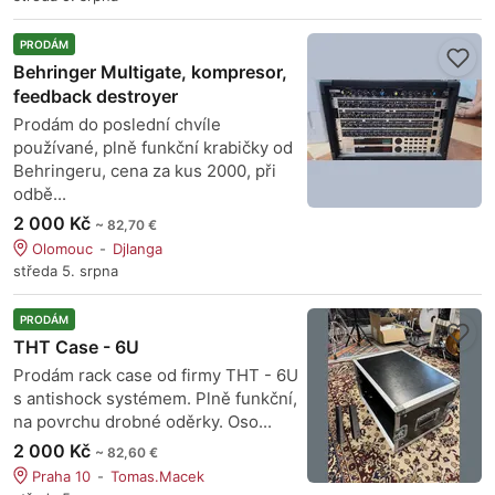
PRODÁM
Behringer Multigate, kompresor,
feedback destroyer
Prodám do poslední chvíle
používané, plně funkční krabičky od
Behringeru, cena za kus 2000, při
odbě...
2 000 Kč
~ 82,70 €
Olomouc
Djlanga
středa 5. srpna
PRODÁM
THT Case - 6U
Prodám rack case od firmy THT - 6U
s antishock systémem. Plně funkční,
na povrchu drobné oděrky. Oso...
2 000 Kč
~ 82,60 €
Praha 10
Tomas.Macek