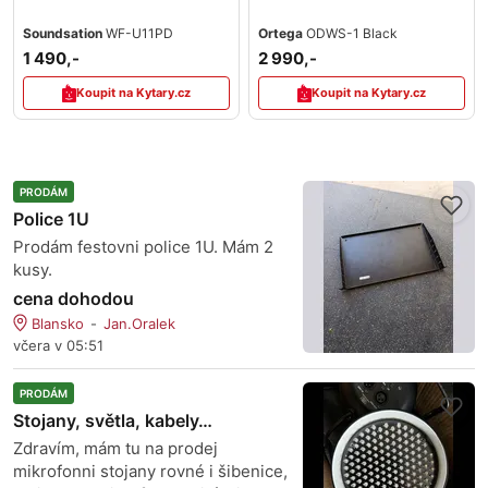
Soundsation
WF-U11PD
Ortega
ODWS-1 Black
1 490,-
2 990,-
Koupit na Kytary.cz
Koupit na Kytary.cz
PRODÁM
Police 1U
Prodám festovni police 1U. Mám 2
kusy.
cena dohodou
Blansko
Jan.Oralek
včera v 05:51
PRODÁM
Stojany, světla, kabely…
Zdravím, mám tu na prodej
mikrofonni stojany rovné i šibenice,