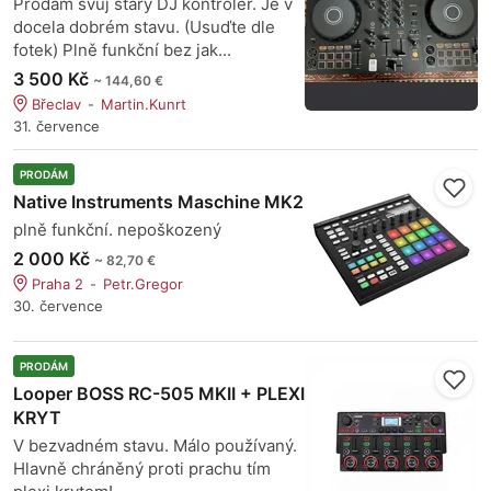
Prodám svůj starý DJ kontrolér. Je v
docela dobrém stavu. (Usuďte dle
fotek) Plně funkční bez jak...
3 500 Kč
~ 144,60 €
Břeclav
Martin.Kunrt
31. července
PRODÁM
Native Instruments Maschine MK2
plně funkční. nepoškozený
2 000 Kč
~ 82,70 €
Praha 2
Petr.Gregor
30. července
PRODÁM
Looper BOSS RC-505 MKII + PLEXI
KRYT
V bezvadném stavu. Málo používaný.
Hlavně chráněný proti prachu tím