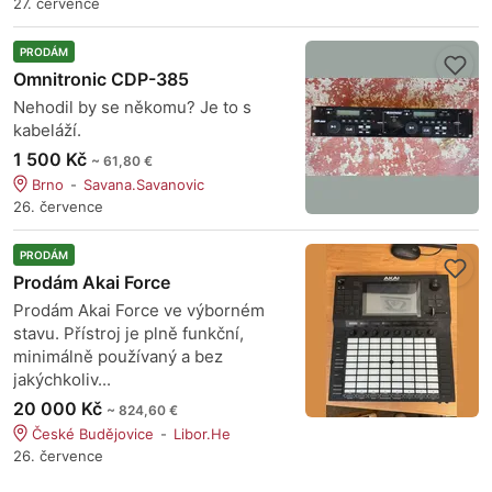
27. července
PRODÁM
Omnitronic CDP-385
Nehodil by se někomu? Je to s
kabeláží.
1 500 Kč
~ 61,80 €
Brno
Savana.Savanovic
26. července
PRODÁM
Prodám Akai Force
Prodám Akai Force ve výborném
stavu. Přístroj je plně funkční,
minimálně používaný a bez
jakýchkoliv...
20 000 Kč
~ 824,60 €
České Budějovice
Libor.He
26. července