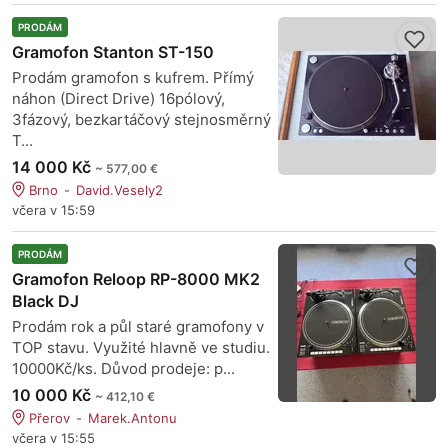
PRODÁM
Gramofon Stanton ST-150
Prodám gramofon s kufrem. Přímý
náhon (Direct Drive) 16pólový,
3fázový, bezkartáčový stejnosměrný
T...
14 000 Kč
~ 577,00 €
Brno
David.Vesely2
včera v 15:59
PRODÁM
Gramofon Reloop RP-8000 MK2
Black DJ
Prodám rok a půl staré gramofony v
TOP stavu. Využité hlavně ve studiu.
10000Kč/ks. Důvod prodeje: p...
10 000 Kč
~ 412,10 €
Přerov
Marek.Antonu
včera v 15:55