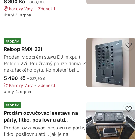
8 890 Kč
~ 366,10 €
Karlovy Vary
Zdenek.L
úterý 4. srpna
PRODÁM
Reloop RMX-22i
Prodám v dobrém stavu DJ mixpult
Reloop 22i. Používaný pouze doma. Z
nekuřáckého bytu. Kompletní bal...
5 490 Kč
~ 227,20 €
Karlovy Vary
Zdenek.L
úterý 4. srpna
PRODÁM
Prodám ozvučovací sestavu na
párty, fitko, posilovnu atd..
Prodám ozvučovací sestavu na párty,
fitko, posilovnu atd... jak je na