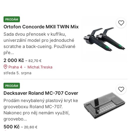
PRODÁM
Ortofon Concorde MKII TWIN Mix
Sada dvou přenosek v kufříku,
univerzální model pro jednoduché
scratche a back-cueing. Používané
pře...
2 000 Kč
~ 82,70 €
Praha 4
Michal.Treska
středa 5. srpna
PRODÁM
Decksaver Roland MC-707 Cover
Prodám nevybalený plastový kryt ke
grooveboxu Roland MC-707.
Nakonec pro něj nemám využití,
groovebo...
500 Kč
~ 20,60 €