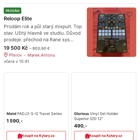
PRODÁM
Reloop Elite
Prodám rok a půl starý mixpult. Top
stav. Užitý hlavně ve studiu. Důvod
prodeje: přechod na Rane sys...
19 500 Kč
~ 803,60 €
Přerov
Marek.Antonu
včera v 15:41
Meinl
PADJ2-S-G Travel Series
Glorious
Vinyl Set Holder
Superior (25) 12”
1 590,-
490,-
Koupit na Kytary.cz
Koupit na Kytary.cz