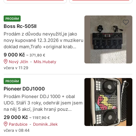
PRODÁM
Boss Rc-505II
Prodám z důvodu nevyužití,je jako
novy kupované 12.3.2026 v muzikeru
doklad mam,Trafo +original krab...
9 000 Kč
~ 371,80 €
Nový Jičín
Mils.Hubaty
včera v 11:29
PRODÁM
Pioneer DDJ1000
Prodám Pioneer DDJ 1000 + obal
UDG. Stáří 3 roky, odehrál jsem jsem
na něj 5 akcí, jinak hraný pouz...
29 000 Kč
~ 1197,90 €
Pardubice
Dominik.Jilek
včera v 08:44