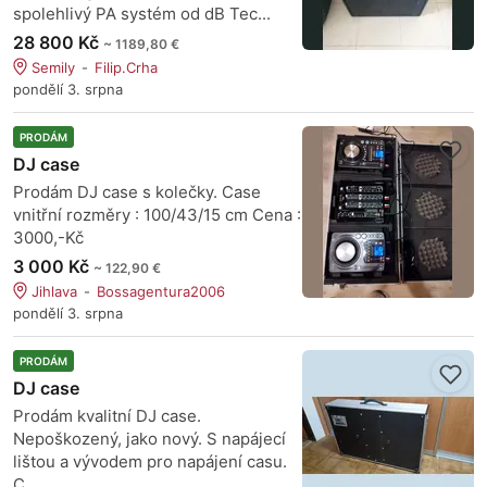
spolehlivý PA systém od dB Tec...
28 800 Kč
~ 1189,80 €
Semily
Filip.Crha
pondělí 3. srpna
PRODÁM
DJ case
Prodám DJ case s kolečky. Case
vnitřní rozměry : 100/43/15 cm Cena :
3000,-Kč
3 000 Kč
~ 122,90 €
Jihlava
Bossagentura2006
pondělí 3. srpna
PRODÁM
DJ case
Prodám kvalitní DJ case.
Nepoškozený, jako nový. S napájecí
lištou a vývodem pro napájení casu.
C...