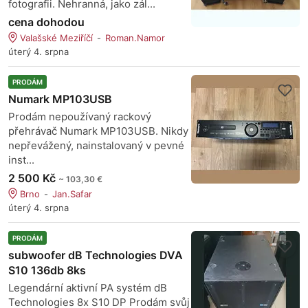
fotografii. Nehranná, jako zál...
cena dohodou
Valašské Meziříčí
Roman.Namor
úterý 4. srpna
PRODÁM
Numark MP103USB
Prodám nepoužívaný rackový
přehrávač Numark MP103USB. Nikdy
nepřevážený, nainstalovaný v pevné
inst...
2 500 Kč
~ 103,30 €
Brno
Jan.Safar
úterý 4. srpna
PRODÁM
subwoofer dB Technologies DVA
S10 136db 8ks
Legendární aktivní PA systém dB
Technologies 8x S10 DP Prodám svůj