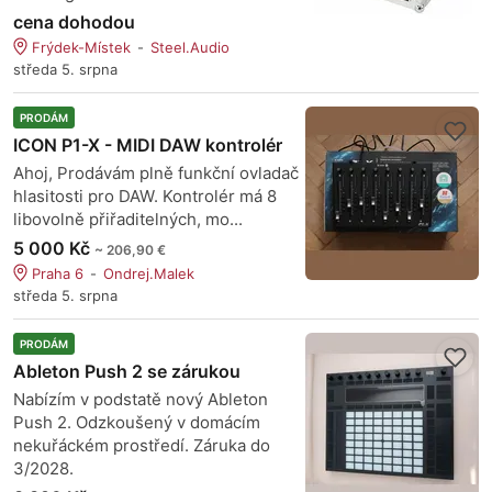
cena dohodou
Frýdek-Místek
Steel.Audio
středa 5. srpna
PRODÁM
ICON P1-X - MIDI DAW kontrolér
Ahoj, Prodávám plně funkční ovladač
hlasitosti pro DAW. Kontrolér má 8
libovolně přiřaditelných, mo...
5 000 Kč
~ 206,90 €
Praha 6
Ondrej.Malek
středa 5. srpna
PRODÁM
Ableton Push 2 se zárukou
Nabízím v podstatě nový Ableton
Push 2. Odzkoušený v domácím
nekuřáckém prostředí. Záruka do
3/2028.