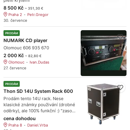
plexi krytem!
8 500 Kč
~ 351,30 €
Praha 2
Petr.Gregor
30. července
PRODÁM
NUMARK CD player
Olomouc 606 935 670
2 000 Kč
~ 82,80 €
Olomouc
Ivan.Dudas
27. července
PRODÁM
Thon SD 14U System Rack 600
Prodám tento 14U rack. Nese
klasické známky použivání (drobné
oděrky), ale 100% funkční :) "zaso...
cena dohodou
Praha 8
Daniel.Vrba