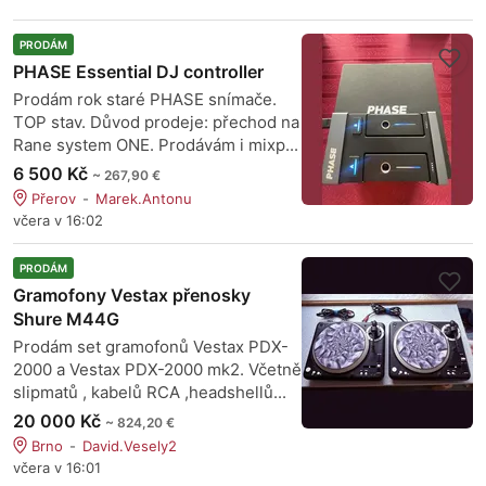
PRODÁM
PHASE Essential DJ controller
Prodám rok staré PHASE snímače.
TOP stav. Důvod prodeje: přechod na
Rane system ONE. Prodávám i mixp...
6 500 Kč
~ 267,90 €
Přerov
Marek.Antonu
včera v 16:02
PRODÁM
Gramofony Vestax přenosky
Shure M44G
Prodám set gramofonů Vestax PDX-
2000 a Vestax PDX-2000 mk2. Včetně
slipmatů , kabelů RCA ,headshellů...
20 000 Kč
~ 824,20 €
Brno
David.Vesely2
včera v 16:01