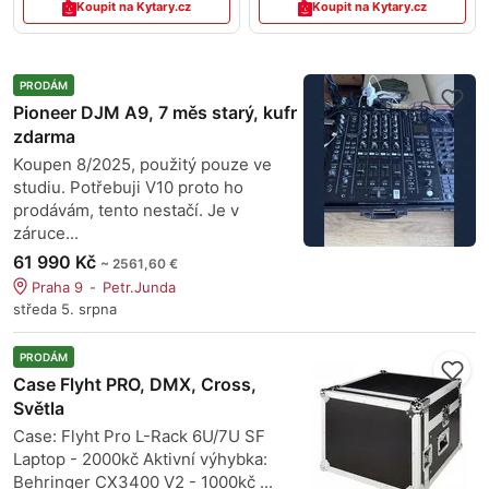
Koupit na Kytary.cz
Koupit na Kytary.cz
PRODÁM
Pioneer DJM A9, 7 měs starý, kufr
zdarma
Koupen 8/2025, použitý pouze ve
studiu. Potřebuji V10 proto ho
prodávám, tento nestačí. Je v
záruce...
61 990 Kč
~ 2561,60 €
Praha 9
Petr.Junda
středa 5. srpna
PRODÁM
Case Flyht PRO, DMX, Cross,
Světla
Case: Flyht Pro L-Rack 6U/7U SF
Laptop - 2000kč Aktivní výhybka:
Behringer CX3400 V2 - 1000kč ...