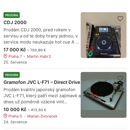
PRODÁM
CDJ 2000
Prodám CDJ 2000, pred rokem v
servisu a od te doby hrany jednou, v
service modu neukazuje hot cue A ...
17 000 Kč
~ 703,90 €
Praha 7
Martin.Habr3
25. července
PRODÁM
Gramofon JVC L-F71 – Direct Drive
Prodám kvalitní japonský gramofon
JVC L-F71, který patří mezi zajímavé a
dnes už poměrně vzácné vint...
10 000 Kč
~ 413,50 €
Praha 5
Marian.Dvoracek
24. července