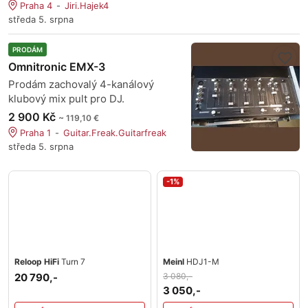
Praha 4
Jiri.Hajek4
středa 5. srpna
PRODÁM
Omnitronic EMX-3
Prodám zachovalý 4-kanálový
klubový mix pult pro DJ.
2 900 Kč
~ 119,10 €
Praha 1
Guitar.Freak.Guitarfreak
středa 5. srpna
-1%
Reloop HiFi
Turn 7
Meinl
HDJ1-M
20 790,-
3 080,-
3 050,-