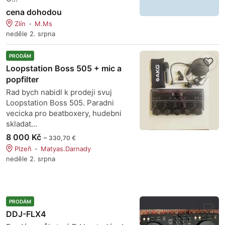
cena dohodou
Zlín
M.Ms
neděle 2. srpna
PRODÁM
Loopstation Boss 505 + mic a
popfilter
Rad bych nabidl k prodeji svuj
Loopstation Boss 505. Paradni
vecicka pro beatboxery, hudebni
skladat...
8 000 Kč
~ 330,70 €
Plzeň
Matyas.Darnady
neděle 2. srpna
PRODÁM
DDJ-FLX4