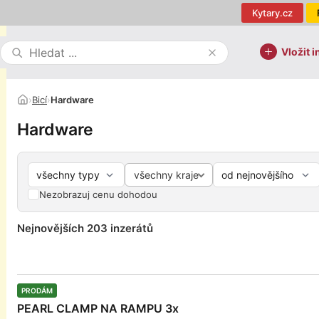
Kytary.cz
Vložit i
›
Bicí
›
Hardware
Hardware
všechny kraje
Nezobrazuj cenu dohodou
Nejnovějších 203 inzerátů
PRODÁM
PEARL CLAMP NA RAMPU 3x