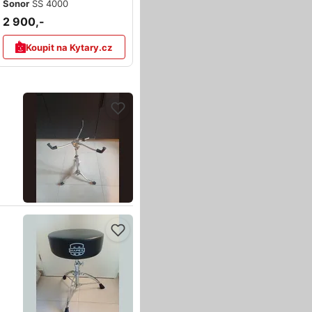
Sonor
SS 4000
2 900,-
Koupit na Kytary.cz