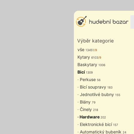
Výběr kategorie
vše
13451
/9
Kytary
6103
/9
Baskytary
1006
Bicí
1309
· Perkuse
56
· Bicí soupravy
183
· Jednotlivé bubny
155
· Blány
79
· Činely
218
· Hardware
202
· Elektronické bicí
157
· Automatický bubeník
24