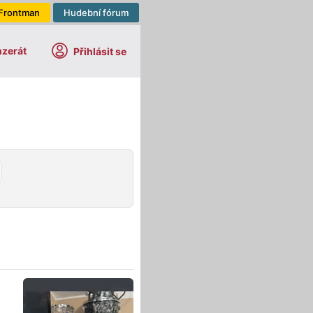
Frontman
Hudební fórum
nzerát
Přihlásit se