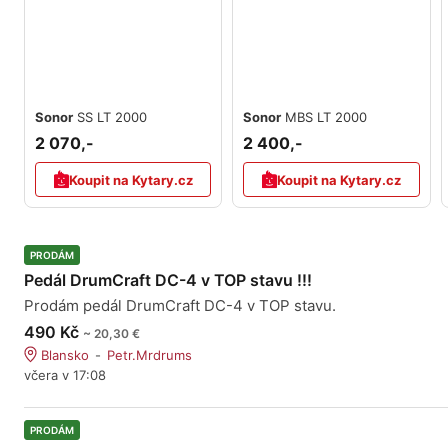
Sonor
SS LT 2000
Sonor
MBS LT 2000
2 070,-
2 400,-
Koupit na Kytary.cz
Koupit na Kytary.cz
PRODÁM
Pedál DrumCraft DC-4 v TOP stavu !!!
Prodám pedál DrumCraft DC-4 v TOP stavu.
490 Kč
~ 20,30 €
Blansko
Petr.Mrdrums
včera v 17:08
PRODÁM