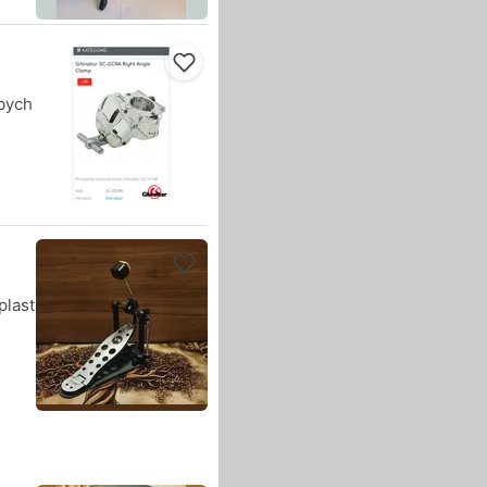
 bych
plast