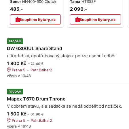
Sonor
HH400-600 Clutch
Tama
HTS58F
485,-
2 090,-
Koupit na Kytary.cz
Koupit na Kytary.cz
PRODÁM
DW 6300UL Snare Stand
ultra-lehký, opotřebovaný stojan. pouze osobní odběr
1 800 Kč
~ 74,40 €
Praha 5
Petr.Balhar2
včera v 16:48
PRODÁM
Mapex T670 Drum Throne
V dobrém stavu, ale sedačka se nedá oddělit od nožiček.
1 500 Kč
~ 61,90 €
Praha 5
Petr.Balhar2
včera v 16:48