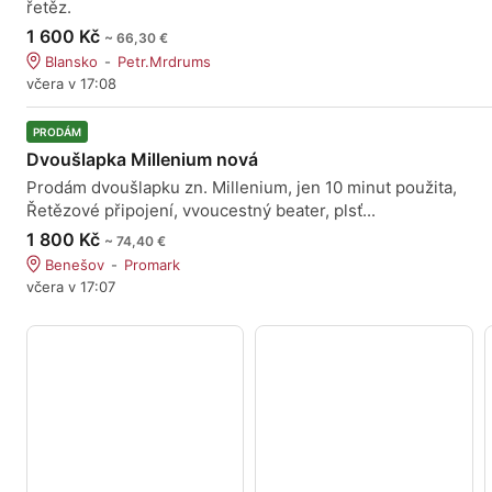
řetěz.
1 600 Kč
~ 66,30 €
Blansko
Petr.Mrdrums
včera v 17:08
PRODÁM
Dvoušlapka Millenium nová
Prodám dvoušlapku zn. Millenium, jen 10 minut použita,
Řetězové připojení, vvoucestný beater, plsť...
1 800 Kč
~ 74,40 €
Benešov
Promark
včera v 17:07