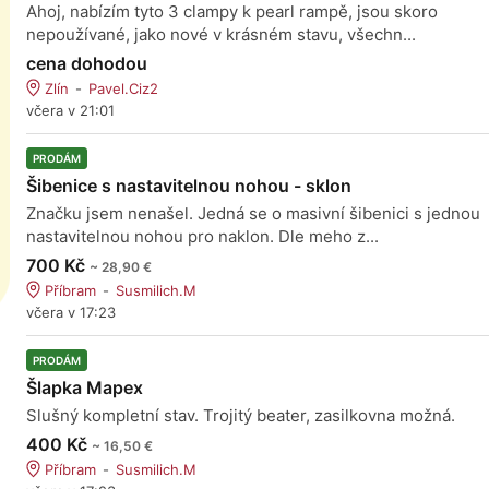
Ahoj, nabízím tyto 3 clampy k pearl rampě, jsou skoro
nepoužívané, jako nové v krásném stavu, všechn...
cena dohodou
Zlín
Pavel.Ciz2
včera v 21:01
PRODÁM
Šibenice s nastavitelnou nohou - sklon
Značku jsem nenašel. Jedná se o masivní šibenici s jednou
nastavitelnou nohou pro naklon. Dle meho z...
700 Kč
~ 28,90 €
Příbram
Susmilich.M
včera v 17:23
PRODÁM
Šlapka Mapex
Slušný kompletní stav. Trojitý beater, zasilkovna možná.
400 Kč
~ 16,50 €
Příbram
Susmilich.M