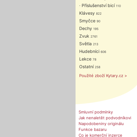
· Příslušenství bicí
110
Klávesy
822
Smyčce
90
Dechy
195
Zvuk
2761
Světla
213
Hudebníci
606
Lekce
78
Ostatní
258
Použité zboží Kytary.cz >
Smluvní podmínky
Jak nenaletět podvodníkovi
Napodobeniny originálu
Funkce bazaru
Co je komerční inzerce