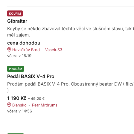
KOUPÍM
Gibraltar
Kdyby se někdo zbavoval těchto věcí ve slušném stavu, tak
měl zájem.
cena dohodou
Havlíčkův Brod
Vasek.S3
včera v 16:19
PRODÁM
Pedál BASIX V-4 Pro
Prodám pedál BASIX V-4 Pro. Oboustranný beater DW ( filc/
)
1 190 Kč
~ 49,20 €
Blansko
Petr.Mrdrums
včera v 14:56