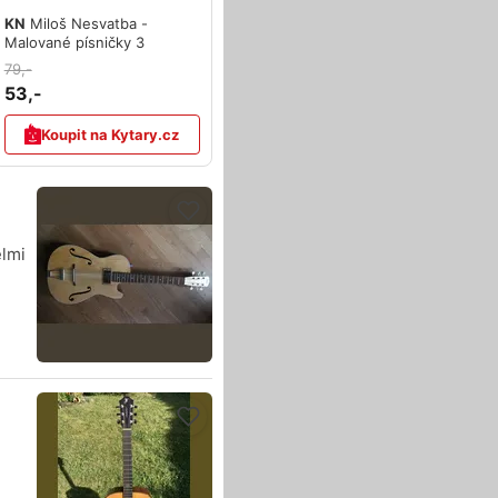
KN
Miloš Nesvatba -
Malované písničky 3
79,-
53,-
Koupit na Kytary.cz
elmi