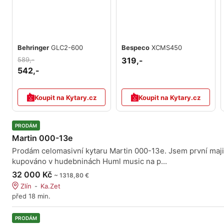
Behringer
GLC2-600
Bespeco
XCMS450
589,-
319,-
542,-
Koupit na Kytary.cz
Koupit na Kytary.cz
PRODÁM
Martin 000-13e
Prodám celomasivní kytaru Martin 000-13e. Jsem první maji
kupováno v hudebninách Huml music na p...
32 000 Kč
~ 1318,80 €
Zlín
Ka.Zet
před 18 min.
PRODÁM