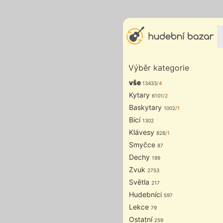
Výběr kategorie
vše
13433
/4
Kytary
6101
/2
Baskytary
1002
/1
Bicí
1302
Klávesy
828
/1
Smyčce
87
Dechy
199
Zvuk
2753
Světla
217
Hudebníci
597
Lekce
79
Ostatní
259