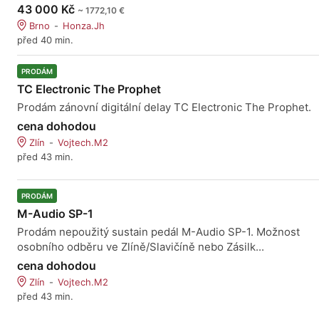
43 000 Kč
~ 1772,10 €
Brno
Honza.Jh
před 40 min.
PRODÁM
TC Electronic The Prophet
Prodám zánovní digitální delay TC Electronic The Prophet.
cena dohodou
Zlín
Vojtech.M2
před 43 min.
PRODÁM
M-Audio SP-1
Prodám nepoužitý sustain pedál M-Audio SP-1. Možnost
osobního odběru ve Zlíně/Slavičíně nebo Zásilk...
cena dohodou
Zlín
Vojtech.M2
před 43 min.