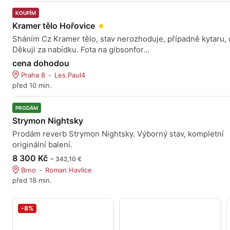
KOUPÍM
Kramer tělo Hořovice
Sháním Cz Kramer tělo, stav nerozhoduje, případně kytaru, d
Děkuji za nabídku. Fota na gibsonfor...
cena dohodou
Praha 8
Les.Paul4
před 10 min.
PRODÁM
Strymon Nightsky
Prodám reverb Strymon Nightsky. Výborný stav, kompletní
originální balení.
8 300 Kč
~ 342,10 €
Brno
Roman.Havlice
před 18 min.
-8%