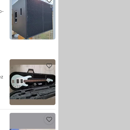
o-
ez