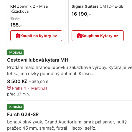
KN
Zpěvník 2 - Míša
Sigma Guitars
OMTC-1E-SB
Růžičková
16 190,-
189,-
155,-
Koupit na Kytary.cz
Koupit na Kytary.cz
PRODÁM
Cestovní lubová kytara MH
Prodám málo hranou lubovku zakázkové výroby. Kytara je v
lehká, má nízký pohodlný dohmat. Krásn...
8 500 Kč
~ 350,00 €
Praha 4
Martin.H
před 37 min.
PRODÁM
Furch G24-SR
bohatý plný zvuk, Grand Auditorium, smrk palisandr, nultý
pražec 45 mm, snímač, futrál Hiscox, seříz...