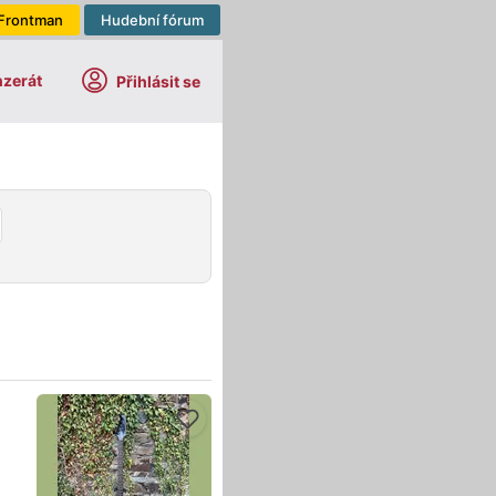
Frontman
Hudební fórum
nzerát
Přihlásit se