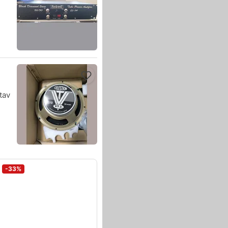
tav
-33%