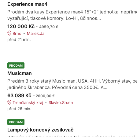
Experience max4
Prodám dva kusy Experience max4 15“+2“ jednotka, nepřím
vyzařující, tlakové komory: Lo-Hi, účinnos...
120 000 Kč
~ 4959,70 €
Brno
Marek.Ja
před 21 min.
PRODÁM
Musicman
Predám 3 roky starý Music man, USA, 4HH. Výborný stav, b
jediného škrabanca. Pôvodná cena 3500€. A...
63 089 Kč
~ 2600,00 €
Trenčianský kraj
Slavko.Srsen
před 26 min.
PRODÁM
Lampový koncový zesilovač