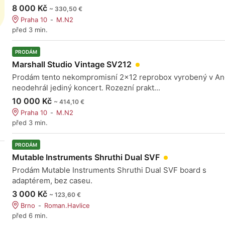
8 000 Kč
~ 330,50 €
Praha 10
M.N2
před 3 min.
PRODÁM
Marshall Studio Vintage SV212
Prodám tento nekompromisní 2x12 reprobox vyrobený v Ang
neodehrál jediný koncert. Rozezní prakt...
10 000 Kč
~ 414,10 €
Praha 10
M.N2
před 3 min.
PRODÁM
Mutable Instruments Shruthi Dual SVF
Prodám Mutable Instruments Shruthi Dual SVF board s
adaptérem, bez caseu.
3 000 Kč
~ 123,60 €
Brno
Roman.Havlice
před 6 min.