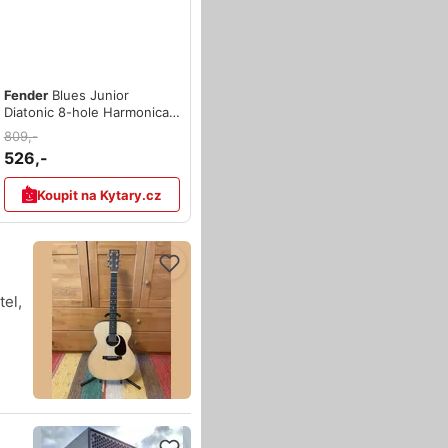
Fender
Blues Junior
Diatonic 8-hole Harmonica
G
809,-
526,-
Koupit na Kytary.cz
tel,