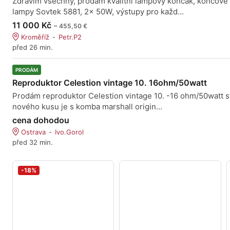
Zdravím všechny, prodám kvalitní lampový koncák, koncové
lampy Sovtek 5881, 2x 50W, výstupy pro každ...
11 000 Kč
~ 455,50 €
Kroměříž
Petr.P2
před 26 min.
PRODÁM
Reproduktor Celestion vintage 10. 16ohm/50watt
Prodám reproduktor Celestion vintage 10. -16 ohm/50watt s
nového kusu je s komba marshall origin...
cena dohodou
Ostrava
Ivo.Gorol
před 32 min.
-18%