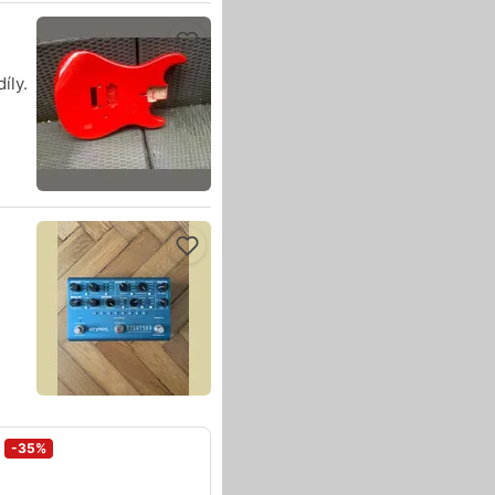
íly.
-35%