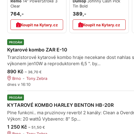
Remo
14" PowerStroke 3
Dunlop
Johnny Cash Pick
Clear
Tin Bold
764,-
389,-
Koupit na Kytary.cz
Koupit na Kytary.cz
PRODÁM
Kytarové kombo ZAR E-10
Tranzistorové kytarové kombo hraje necekane dost nahlas 
výkonem jen10W a reproduktorem 6,5 ''. by...
890 Kč
~ 36,70 €
Brno
Tony.Zebra
dnes v 16:10
PRODÁM
KYTAROVÉ KOMBO HARLEY BENTON HB-20R
Plne funkcni.. ma pruzinovy reverb! 2 kanály: Clean a Overd
Výkon: 20 wattů Vybaveno: 8" Sp...
1 250 Kč
~ 51,50 €
Brno
Tony.Zebra