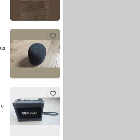
us.
ro