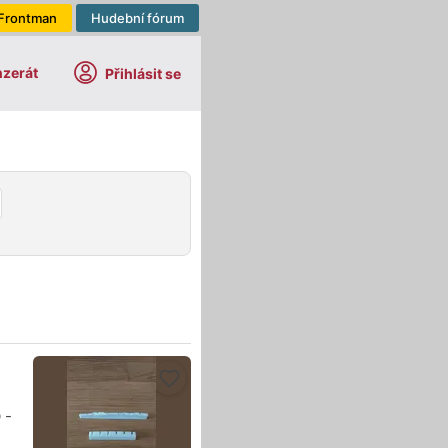
Frontman
Hudební fórum
nzerát
Přihlásit se
 -