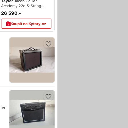
Taylor
Jacob Collier
Academy 22e 5-String
Walnut
26 590,-
Koupit na Kytary.cz
s
rive