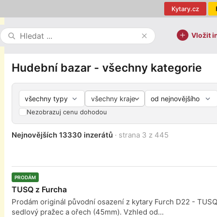
Kytary.cz
Vložit i
Hudební bazar - všechny kategorie
všechny kraje
Nezobrazuj cenu dohodou
Nejnovějších 13330 inzerátů
· strana 3 z 445
PRODÁM
TUSQ z Furcha
Prodám originál původní osazení z kytary Furch D22 - TUSQ
sedlový pražec a ořech (45mm). Vzhled od...