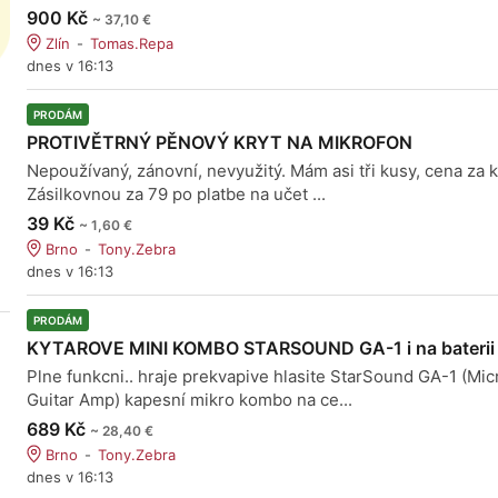
900 Kč
~ 37,10 €
Zlín
Tomas.Repa
dnes v 16:13
PRODÁM
PROTIVĚTRNÝ PĚNOVÝ KRYT NA MIKROFON
Nepoužívaný, zánovní, nevyužitý. Mám asi tři kusy, cena za k
Zásilkovnou za 79 po platbe na učet ...
39 Kč
~ 1,60 €
Brno
Tony.Zebra
dnes v 16:13
PRODÁM
KYTAROVE MINI KOMBO STARSOUND GA-1 i na baterii
Plne funkcni.. hraje prekvapive hlasite StarSound GA-1 (Mic
Guitar Amp) kapesní mikro kombo na ce...
689 Kč
~ 28,40 €
Brno
Tony.Zebra
dnes v 16:13