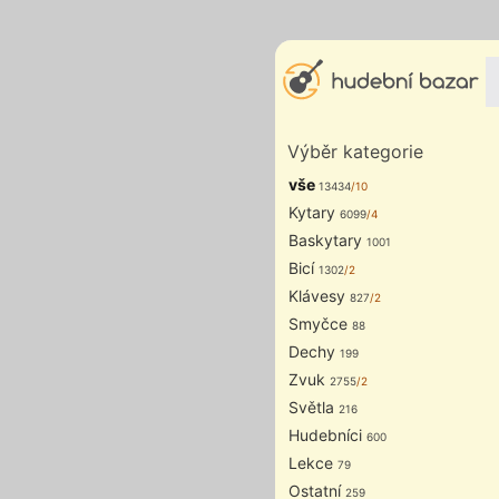
Výběr kategorie
vše
13434
/10
Kytary
6099
/4
Baskytary
1001
Bicí
1302
/2
Klávesy
827
/2
Smyčce
88
Dechy
199
Zvuk
2755
/2
Světla
216
Hudebníci
600
Lekce
79
Ostatní
259