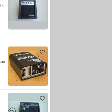
).
Box