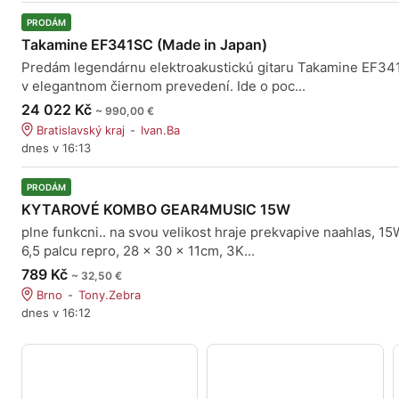
PRODÁM
Takamine EF341SC (Made in Japan)
Predám legendárnu elektroakustickú gitaru Takamine EF3
v elegantnom čiernom prevedení. Ide o poc...
24 022 Kč
~ 990,00 €
Bratislavský kraj
Ivan.Ba
dnes v 16:13
PRODÁM
KYTAROVÉ KOMBO GEAR4MUSIC 15W
plne funkcni.. na svou velikost hraje prekvapive naahlas, 15
6,5 palcu repro, 28 x 30 x 11cm, 3K...
789 Kč
~ 32,50 €
Brno
Tony.Zebra
dnes v 16:12