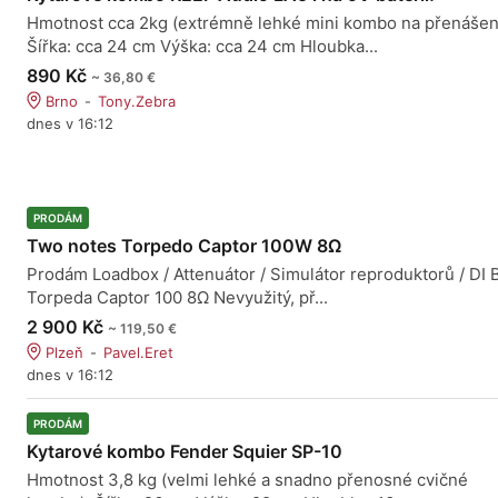
Hmotnost cca 2kg (extrémně lehké mini kombo na přenášení
Šířka: cca 24 cm Výška: cca 24 cm Hloubka...
890 Kč
~ 36,80 €
Brno
Tony.Zebra
dnes v 16:12
PRODÁM
Two notes Torpedo Captor 100W 8Ω
Prodám Loadbox / Attenuátor / Simulátor reproduktorů / DI 
Torpeda Captor 100 8Ω Nevyužitý, př...
2 900 Kč
~ 119,50 €
Plzeň
Pavel.Eret
dnes v 16:12
PRODÁM
Kytarové kombo Fender Squier SP-10
Hmotnost 3,8 kg (velmi lehké a snadno přenosné cvičné