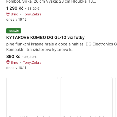
kombo). Šířka: 26 cm Výška: 28 cm Hloubka: 13...
1 290 Kč
~ 53,20 €
Brno
Tony.Zebra
dnes v 16:12
PRODÁM
KYTAROVE KOMBO DG GL-10 viz fotky
plne fiunkcni krasne hraje a docela nahlas! DG Electronics 
Kompaktní tranzistorové kytarové k...
890 Kč
~ 36,80 €
Brno
Tony.Zebra
dnes v 16:11