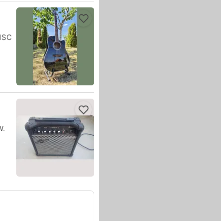
41SC
W.