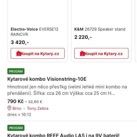
Electro-Voice
EVERSE12
K&M
26729 Speaker stand
RAINCVR
2 220,-
3 420,-
Koupit na Kytary.cz
Koupit na Kytary.cz
PRODÁM
Kytarové kombo Visionstring-10E
Hmotnost jen něco přes1kg (velmi lehké mini kombo na
přenášení). Šířka: cca 26 cm Výška: cca 25 cm H...
790 Kč
~ 32,60 €
Brno
Tony.Zebra
dnes v 16:12
PRODÁM
Kytarové kombo REEF Audio LA5 i na 9V baterii!