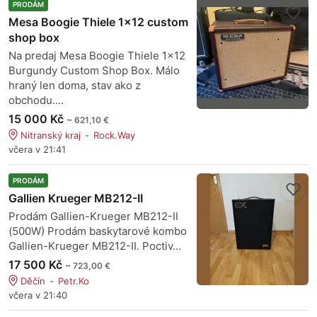
PRODÁM
Mesa Boogie Thiele 1x12 custom
shop box
Na predaj Mesa Boogie Thiele 1x12
Burgundy Custom Shop Box. Málo
hraný len doma, stav ako z
obchodu....
15 000 Kč
~ 621,10 €
Nitranský kraj
Rock.Way
včera v 21:41
PRODÁM
Gallien Krueger MB212-II
Prodám Gallien-Krueger MB212-II
(500W) Prodám baskytarové kombo
Gallien-Krueger MB212-II. Poctiv...
17 500 Kč
~ 723,00 €
Děčín
Petr.Ko
včera v 21:40