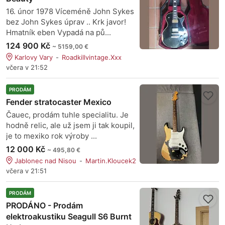
16. únor 1978 Víceméně John Sykes
bez John Sykes úprav .. Krk javor!
Hmatník eben Vypadá na pů...
124 900 Kč
~ 5159,00 €
Karlovy Vary
Roadkillvintage.Xxx
včera v 21:52
PRODÁM
Fender stratocaster Mexico
Čauec, prodám tuhle specialitu. Je
hodně relic, ale už jsem ji tak koupil,
je to mexiko rok výroby ...
12 000 Kč
~ 495,80 €
Jablonec nad Nisou
Martin.Kloucek2
včera v 21:51
PRODÁM
PRODÁNO - Prodám
elektroakustiku Seagull S6 Burnt