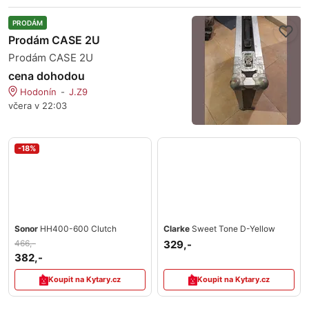
PRODÁM
Prodám CASE 2U
Prodám CASE 2U
cena dohodou
Hodonín
J.Z9
včera v 22:03
-18%
Sonor
HH400-600 Clutch
Clarke
Sweet Tone D-Yellow
466,-
329,-
382,-
Koupit na Kytary.cz
Koupit na Kytary.cz