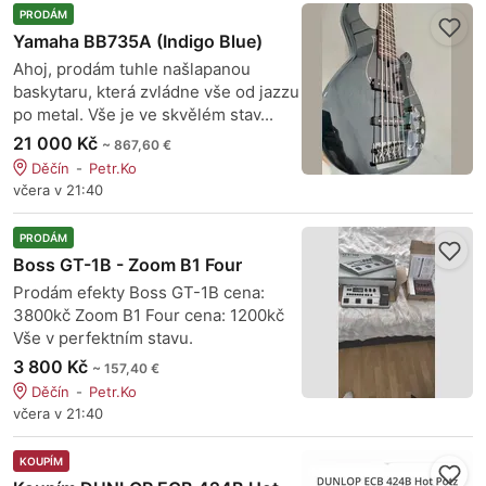
PRODÁM
Yamaha BB735A (Indigo Blue)
Ahoj, prodám tuhle našlapanou
baskytaru, která zvládne vše od jazzu
po metal. Vše je ve skvělém stav...
21 000 Kč
~ 867,60 €
Děčín
Petr.Ko
včera v 21:40
PRODÁM
Boss GT-1B - Zoom B1 Four
Prodám efekty Boss GT-1B cena:
3800kč Zoom B1 Four cena: 1200kč
Vše v perfektním stavu.
3 800 Kč
~ 157,40 €
Děčín
Petr.Ko
včera v 21:40
KOUPÍM