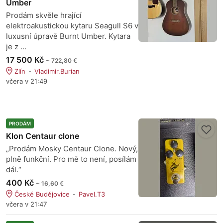
Umber
Prodám skvěle hrající
elektroakustickou kytaru Seagull S6 v
luxusní úpravě Burnt Umber. Kytara
je z ...
17 500 Kč
~ 722,80 €
Zlín
Vladimir.Burian
včera v 21:49
PRODÁM
Klon Centaur clone
„Prodám Mosky Centaur Clone. Nový,
plně funkční. Pro mě to není, posílám
dál.“
400 Kč
~ 16,60 €
České Budějovice
Pavel.T3
včera v 21:47