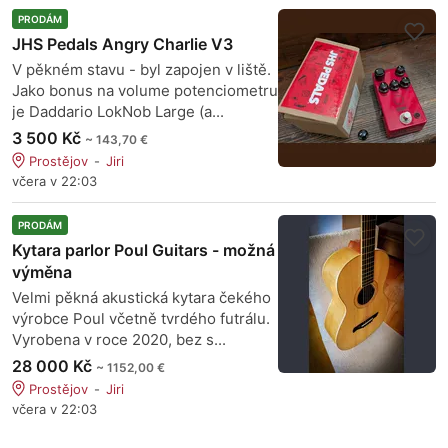
PRODÁM
JHS Pedals Angry Charlie V3
V pěkném stavu - byl zapojen v liště.
Jako bonus na volume potenciometru
je Daddario LokNob Large (a...
3 500 Kč
~ 143,70 €
Prostějov
Jiri
včera v 22:03
PRODÁM
Kytara parlor Poul Guitars - možná
výměna
Velmi pěkná akustická kytara čekého
výrobce Poul včetně tvrdého futrálu.
Vyrobena v roce 2020, bez s...
28 000 Kč
~ 1152,00 €
Prostějov
Jiri
včera v 22:03