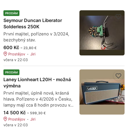
PRODÁM
Seymour Duncan Liberator
Solderless 250K
První majitel, pořízeno v 3/2024,
bezchybný stav.
600 Kč
~ 23,80 €
Prostějov
Jiri
včera v 22:03
PRODÁM
Laney Lionheart L20H - možná
výměna
První majitel, úplně nová, krásná
hlava. Pořízeno v 4/2026 v Česku,
lampy mají cca 8 hodin provozu v...
14 500 Kč
~ 599,30 €
Prostějov
Jiri
včera v 22:03