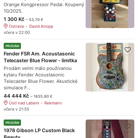
Orange Kongpressor Pedal. Koupený
10/2025.
1 300 Kč
~ 53,70 €
Ostrava
David.Knopp
včera v 22:00
PRODÁM
Fender FSR Am. Acoustasonic
Telecaster Blue Flower - limitka
Prodám velmi málo používanou
kytaru Fender Acoustasonic
Telecaster Blue Flower. Akustické
simulace F...
44 444 Kč
~ 1835,80 €
Ústí nad Labem
Rekmann
včera v 21:55
PRODÁM
1978 Gibson LP Custom Black
Beauty