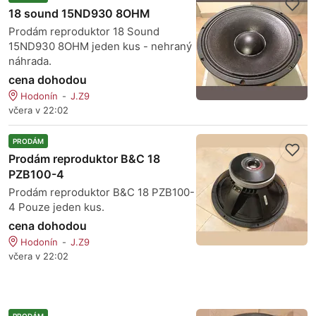
18 sound 15ND930 8OHM
Prodám reproduktor 18 Sound
15ND930 8OHM jeden kus - nehraný
náhrada.
cena dohodou
Hodonín
J.Z9
včera v 22:02
PRODÁM
Prodám reproduktor B&C 18
PZB100-4
Prodám reproduktor B&C 18 PZB100-
4 Pouze jeden kus.
cena dohodou
Hodonín
J.Z9
včera v 22:02