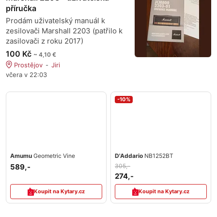
příručka
Prodám uživatelský manuál k
zesilovači Marshall 2203 (patřilo k
zasilovači z roku 2017)
100 Kč
~ 4,10 €
Prostějov
Jiri
včera v 22:03
-10%
Amumu
Geometric Vine
D'Addario
NB1252BT
589,-
305,-
274,-
Koupit na Kytary.cz
Koupit na Kytary.cz