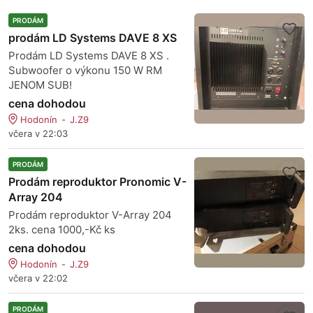
PRODÁM
prodám LD Systems DAVE 8 XS
Prodám LD Systems DAVE 8 XS .
Subwoofer o výkonu 150 W RM
JENOM SUB!
cena dohodou
Hodonín
J.Z9
včera v 22:03
PRODÁM
Prodám reproduktor Pronomic V-
Array 204
Prodám reproduktor V-Array 204
2ks. cena 1000,-Kč ks
cena dohodou
Hodonín
J.Z9
včera v 22:02
PRODÁM