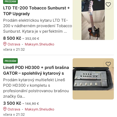
PRODÁM
LTD TE-200 Tobacco Sunburst +
TOP Upgrady
Prodám elektrickou kytaru LTD TE-
200 v nádherném provedení Tobacco
Sunburst. Kytara je v perfektním ...
8 500 Kč
~ 352,00 €
Ostrava
Maksym.Sheludko
včera v 21:32
PRODÁM
Line6 POD HD300 + profi brašna
GATOR – spolehlivý kytarový s
Prodám kytarový multiefekt Line6
POD HD300 v kompletu s
profesionální polstrovanou brašnou
značky Ga...
3 500 Kč
~ 144,90 €
Ostrava
Maksym.Sheludko
včera v 21:32