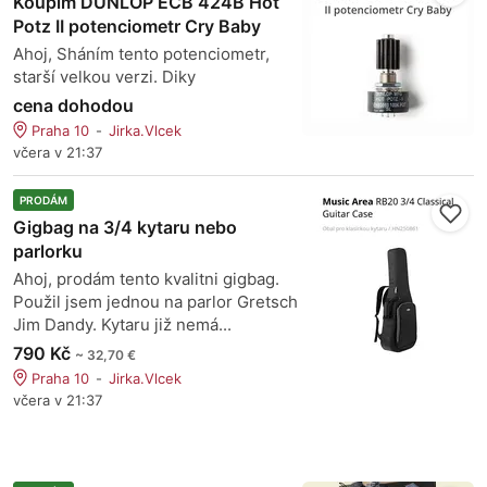
Koupím DUNLOP ECB 424B Hot
Potz II potenciometr Cry Baby
Ahoj, Sháním tento potenciometr,
starší velkou verzi. Diky
cena dohodou
Praha 10
Jirka.Vlcek
včera v 21:37
PRODÁM
Gigbag na 3/4 kytaru nebo
parlorku
Ahoj, prodám tento kvalitni gigbag.
Použil jsem jednou na parlor Gretsch
Jim Dandy. Kytaru již nemá...
790 Kč
~ 32,70 €
Praha 10
Jirka.Vlcek
včera v 21:37