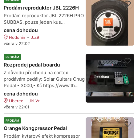
PRODÁM
Prodám reproduktor JBL 2226H
Prodám reproduktor JBL 2226H PRO
SUBBAS, pouze jeden kus...
cena dohodou
Hodonín
J.Z9
včera v 22:02
PRODÁM
Rozprodej pedal boardu
Z důvodu přechodu na cortex
prodávám pedály: Solar Guitars Chug
Pedal - 3000,- Kč https://www.th...
cena dohodou
Liberec
Jiri.Vr
včera v 22:01
PRODÁM
Orange Kongpressor Pedal
Prodám kytarový efekt kompressor