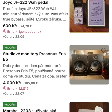
Joyo JF-322 Wah pedal
Prodám Joyo JF-322 Woh Wah
miniaturní dynamický auto-way efekt.
true bypass, ještě 1,5roku záruka. ...
600 Kč
~ 24,70 €
Brno
Igor.Jedounek
včera v 22:09
PRODÁM
Studiové monitory Presonus Eris
E5
Dobrý den, prodám pár monitorů
Presonus Eris E5, používané pouze
doma ve studiu. Cena za oba, prefer...
4 000 Kč
~ 165,00 €
Brno
M.S12
včera v 22:07
PRODÁM
Marshall 2203 - uživatelská