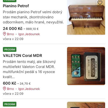
Pianino Petrof
Prodám pianino Petrof velmi dobrý
stav mechanik, zkontrolováno
odborníkem, málo hrané, nevyužité.
24 000 Kč
~ 989,10 €
Brno
Igor.Jedounek
včera v 22:09
PRODÁM
VALETON Coral MDR
Prodám tento malý, ale šikovný
multiiefekt Valeton Coral MDR.
multifunkční pedál s 16 vysoce
kvalit...
600 Kč
~ 24,70 €
Brno
Igor.Jedounek
včera v 22:09
PRODÁM