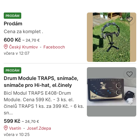
PRODÁM
Prodám
Cena za komplet .
600 Kč
~ 24,70 €
Český Krumlov
Facebooch
včera v 12:07
PRODÁM
Drum Module TRAPS, snímače,
snímače pro Hi-hat, el.činely
Bicí Modul TRAPS E408-Drum
Module. Cena 599 Kč. - 3 ks. el.
činelů TRAPS 1 ks. za 399 Kč. - 6 ks.
sn...
599 Kč
~ 24,70 €
Vsetín
Josef.Zdepa
včera v 10:25