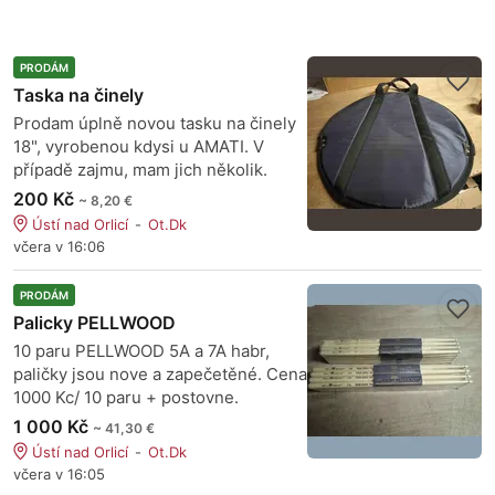
PRODÁM
Taska na činely
Prodam úplně novou tasku na činely
18", vyrobenou kdysi u AMATI. V
případě zajmu, mam jich několik.
200 Kč
~ 8,20 €
Ústí nad Orlicí
Ot.Dk
včera v 16:06
PRODÁM
Palicky PELLWOOD
10 paru PELLWOOD 5A a 7A habr,
paličky jsou nove a zapečetěné. Cena
1000 Kc/ 10 paru + postovne.
1 000 Kč
~ 41,30 €
Ústí nad Orlicí
Ot.Dk
včera v 16:05