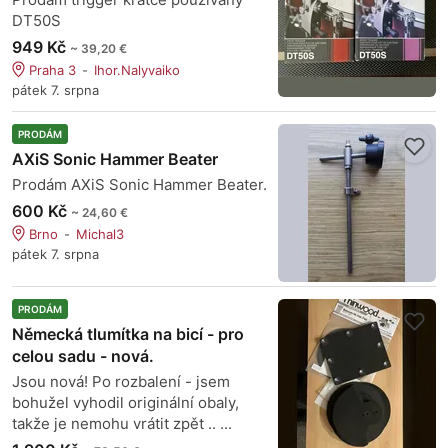
DT50S
949 Kč
~ 39,20 €
Praha 3
Ihor.Nalyvaiko
pátek 7. srpna
PRODÁM
AXiS Sonic Hammer Beater
Prodám AXiS Sonic Hammer Beater.
600 Kč
~ 24,60 €
Brno
Michal3
pátek 7. srpna
PRODÁM
Německá tlumítka na bicí - pro
celou sadu - nová.
Jsou nová! Po rozbalení - jsem
bohužel vyhodil originální obaly,
takže je nemohu vrátit zpět .. ...