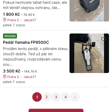
Pokud nechcete tahat hard case, ale
mít téměř stejnou ochranu, ide...
1 800 Kč
~ 74,40 €
Praha 5
Jakub17
pátek 7. srpna
PRODÁM
Pedál Yamaha FP9500C
Prodám tento pedál, v pěkném stavu,
sloužil dobře. Teď už pár let
nepoužívaný, rozprodávám celou
sou...
3 500 Kč
~ 144,70 €
Praha 5
Jakub17
pátek 7. srpna
1
2
3
4
›