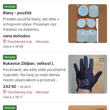
PRODÁM
Blany - použité
Predám použité blany, ale ešte v
schopnom stave. Posielam cez
Packetu na dobierku..
cena dohodou
Trenčianský kraj
Miroslav
včera v 18:45
PRODÁM
Rukavice Zildjian, veľkosť L
Používané, ale ešte stále použiteľné
(vypraté). Na ľavej je malá dierka
medzi ukazovákom a prostred...
242 Kč
~ 10,00 €
Trenčianský kraj
Miroslav
včera v 18:17
PRODÁM