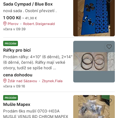
Sada Cympad / Blue Box
nová sada . Osobní převzetí .
1 000 Kč
~ 41,30 €
Přerov
Robert.Steigerwald
včera v 09:39
PRODÁM
Ráfky pro bicí
Prodám ráfky: 4x10" (6 děrné), 2x14"
(6 děrné, černé). Ráfky mají velké
otvory, tudíž se spíše hodí ...
cena dohodou
Žďár nad Sázavou
Zbynek.Fiala
včera v 09:16
PRODÁM
Mušle Mapex
Prodám 6ks mušlí 0703-H03A
MUSLE VENUS BD CHROM MAPEX