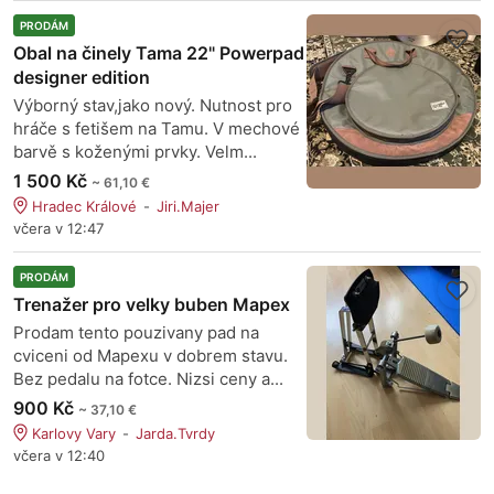
PRODÁM
Obal na činely Tama 22" Powerpad
designer edition
Výborný stav,jako nový. Nutnost pro
hráče s fetišem na Tamu. V mechové
barvě s koženými prvky. Velm...
1 500 Kč
~ 61,10 €
Hradec Králové
Jiri.Majer
včera v 12:47
PRODÁM
Trenažer pro velky buben Mapex
Prodam tento pouzivany pad na
cviceni od Mapexu v dobrem stavu.
Bez pedalu na fotce. Nizsi ceny a...
900 Kč
~ 37,10 €
Karlovy Vary
Jarda.Tvrdy
včera v 12:40