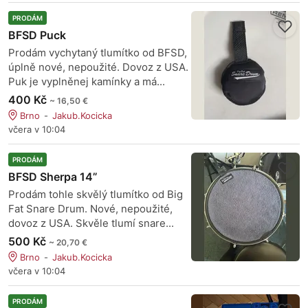
PRODÁM
BFSD Puck
Prodám vychytaný tlumítko od BFSD,
úplně nové, nepoužité. Dovoz z USA.
Puk je vyplněnej kamínky a má...
400 Kč
~ 16,50 €
Brno
Jakub.Kocicka
včera v 10:04
PRODÁM
BFSD Sherpa 14”
Prodám tohle skvělý tlumítko od Big
Fat Snare Drum. Nové, nepoužité,
dovoz z USA. Skvěle tlumí snare...
500 Kč
~ 20,70 €
Brno
Jakub.Kocicka
včera v 10:04
PRODÁM