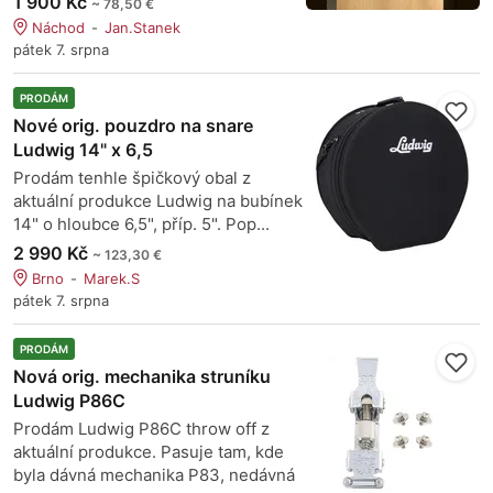
1 900 Kč
~ 78,50 €
Náchod
Jan.Stanek
pátek 7. srpna
PRODÁM
Nové orig. pouzdro na snare
Ludwig 14" x 6,5
Prodám tenhle špičkový obal z
aktuální produkce Ludwig na bubínek
14" o hloubce 6,5", příp. 5". Pop...
2 990 Kč
~ 123,30 €
Brno
Marek.S
pátek 7. srpna
PRODÁM
Nová orig. mechanika struníku
Ludwig P86C
Prodám Ludwig P86C throw off z
aktuální produkce. Pasuje tam, kde
byla dávná mechanika P83, nedávná