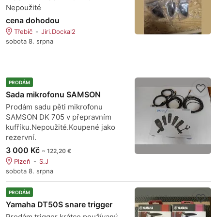
Nepoužité
cena dohodou
Třebíč
Jiri.Dockal2
sobota 8. srpna
PRODÁM
Sada mikrofonu SAMSON
Prodám sadu pěti mikrofonu
SAMSON DK 705 v přepravním
kufříku.Nepoužité.Koupené jako
rezervní.
3 000 Kč
~ 122,20 €
Plzeň
S.J
sobota 8. srpna
PRODÁM
Yamaha DT50S snare trigger
Prodám trigger krátce používaný