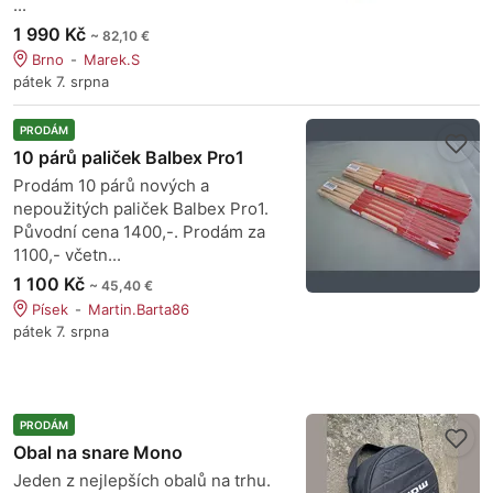
...
1 990 Kč
~ 82,10 €
Brno
Marek.S
pátek 7. srpna
PRODÁM
10 párů paliček Balbex Pro1
Prodám 10 párů nových a
nepoužitých paliček Balbex Pro1.
Původní cena 1400,-. Prodám za
1100,- včetn...
1 100 Kč
~ 45,40 €
Písek
Martin.Barta86
pátek 7. srpna
PRODÁM
Obal na snare Mono
Jeden z nejlepších obalů na trhu.