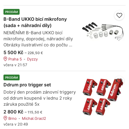
PRODÁM
B-Band UKKO bicí mikrofony
(sada + náhradní díly)
NEMĚNÍM! B-Band UKKO bicí
mikrofony, doprodej, náhradní díly
Obrázky ilustrativní co do počtu ...
5 500 Kč
~ 226,50 €
Praha 5
Dyzzy
včera v 21:57
PRODÁM
Ddrum pro trigger set
Dobrý den prodám zánovní triggery
od ddrum koupené v lednu 2 roky
záruka použité 5x
2 800 Kč
~ 115,50 €
Brno
Michal.Gracl2
včera v 20:49