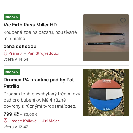
PRODÁM
Vic Firth Russ Miller HD
Koupené zde na bazaru, používané
minimálně.
cena dohodou
Praha 7
Pan.Strojvedouci
včera v 14:54
PRODÁM
Drumeo P4 practice pad by Pat
Petrillo
Prodám tenhle vychytaný tréninkový
pad pro bubeníky. Má 4 různé
povrchy s různými tvrdostmi/odez...
799 Kč
~ 33,00 €
Hradec Králové
Jiri.Majer
včera v 12:47