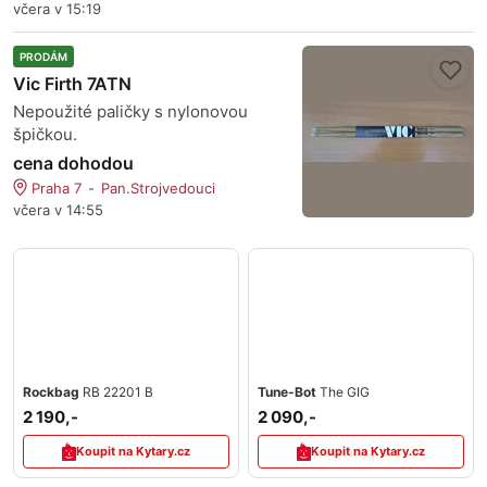
včera v 15:19
PRODÁM
Vic Firth 7ATN
Nepoužité paličky s nylonovou
špičkou.
cena dohodou
Praha 7
Pan.Strojvedouci
včera v 14:55
Rockbag
RB 22201 B
Tune-Bot
The GIG
2 190,-
2 090,-
Koupit na Kytary.cz
Koupit na Kytary.cz