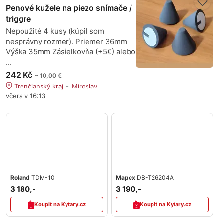
Penové kužele na piezo snímače /
triggre
Nepoužité 4 kusy (kúpil som
nesprávny rozmer). Priemer 36mm
Výška 35mm Zásielkovňa (+5€) alebo
...
242 Kč
~ 10,00 €
Trenčianský kraj
Miroslav
včera v 16:13
Roland
TDM-10
Mapex
DB-T26204A
3 180,-
3 190,-
Koupit na Kytary.cz
Koupit na Kytary.cz