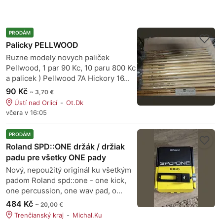
PRODÁM
Palicky PELLWOOD
Ruzne modely novych paliček
Pellwood, 1 par 90 Kc, 10 paru 800 Kc
a palicek ) Pellwood 7A Hickory 16...
90 Kč
~ 3,70 €
Ústí nad Orlicí
Ot.Dk
včera v 16:05
PRODÁM
Roland SPD::ONE držák / držiak
padu pre všetky ONE pady
Nový, nepoužitý originál ku všetkým
padom Roland spd::one - one kick,
one percussion, one wav pad, o...
484 Kč
~ 20,00 €
Trenčianský kraj
Michal.Ku