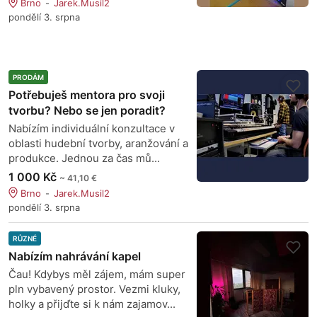
Brno
Jarek.Musil2
pondělí 3. srpna
PRODÁM
Potřebuješ mentora pro svoji
tvorbu? Nebo se jen poradit?
Nabízím individuální konzultace v
oblasti hudební tvorby, aranžování a
produkce. Jednou za čas mů...
1 000 Kč
~ 41,10 €
Brno
Jarek.Musil2
pondělí 3. srpna
RŮZNÉ
Nabízím nahrávání kapel
Čau! Kdybys měl zájem, mám super
pln vybavený prostor. Vezmi kluky,
holky a přijďte si k nám zajamov...