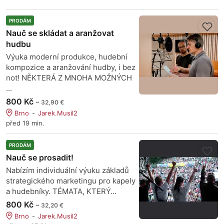
PRODÁM
Nauč se skládat a aranžovat
hudbu
Výuka moderní produkce, hudební
kompozice a aranžování hudby, i bez
not! NĚKTERÁ Z MNOHA MOŽNÝCH
...
800 Kč
~ 32,90 €
Brno
Jarek.Musil2
před 19 min.
PRODÁM
Nauč se prosadit!
Nabízím individuální výuku základů
strategického marketingu pro kapely
a hudebníky. TÉMATA, KTERÝ...
800 Kč
~ 32,20 €
Brno
Jarek.Musil2