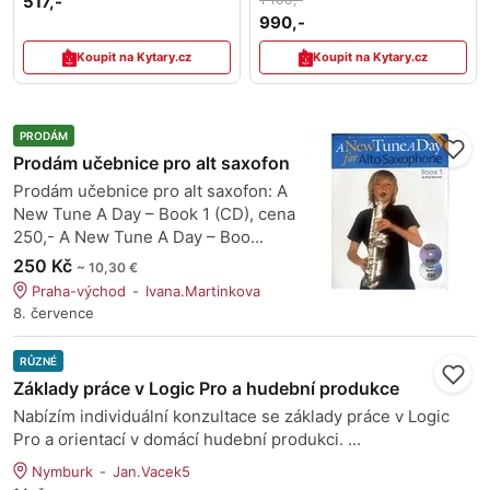
517,-
990,-
Koupit na Kytary.cz
Koupit na Kytary.cz
PRODÁM
Prodám učebnice pro alt saxofon
Prodám učebnice pro alt saxofon: A
New Tune A Day – Book 1 (CD), cena
250,- A New Tune A Day – Boo...
250 Kč
~ 10,30 €
Praha-východ
Ivana.Martinkova
8. července
RŮZNÉ
Základy práce v Logic Pro a hudební produkce
Nabízím individuální konzultace se základy práce v Logic
Pro a orientací v domácí hudební produkci. ...
Nymburk
Jan.Vacek5