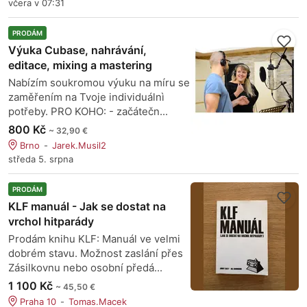
včera v 07:31
PRODÁM
Výuka Cubase, nahrávání,
editace, mixing a mastering
Nabízím soukromou výuku na míru se
zaměřením na Tvoje individuálnì
potřeby. PRO KOHO: - začátečn...
800 Kč
~ 32,90 €
Brno
Jarek.Musil2
středa 5. srpna
PRODÁM
KLF manuál - Jak se dostat na
vrchol hitparády
Prodám knihu KLF: Manuál ve velmi
dobrém stavu. Možnost zaslání přes
Zásilkovnu nebo osobní předá...
1 100 Kč
~ 45,50 €
Praha 10
Tomas.Macek