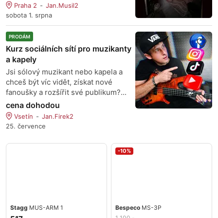
Praha 2
Jan.Musil2
sobota 1. srpna
PRODÁM
Kurz sociálních sítí pro muzikanty
a kapely
Jsi sólový muzikant nebo kapela a
chceš být víc vidět, získat nové
fanoušky a rozšířit své publikum?...
cena dohodou
Vsetín
Jan.Firek2
25. července
-10%
Stagg
MUS-ARM 1
Bespeco
MS-3P
1 100,-