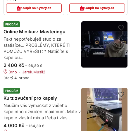
Koupit na Kytary.cz
Koupit na Kytary.cz
PRODÁM
Online Minikurz Masteringu
Fakt nepotřebuješ studio za
statisíce... PROBLÉMY, KTERÉ TI
POMŮŽU VYŘEŠIT: * Natáčíte s
kapelou...
2 400 Kč
~ 98,80 €
Brno
Jarek.Musil2
úterý 4. srpna
PRODÁM
Kurz zvučení pro kapely
Naučím vás vymačkat z vašeho
kapelního ozvučení maximum. Máte v
kapele vlastní mix a třeba i vlas...
4 000 Kč
~ 164,30 €