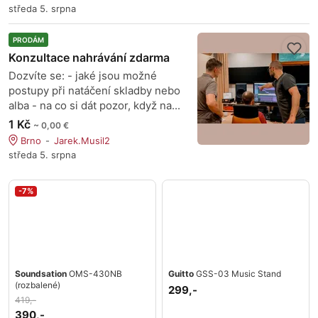
středa 5. srpna
PRODÁM
Konzultace nahrávání zdarma
Dozvíte se: - jaké jsou možné
postupy při natáčení skladby nebo
alba - na co si dát pozor, když na...
1 Kč
~ 0,00 €
Brno
Jarek.Musil2
středa 5. srpna
-7%
Soundsation
OMS-430NB
Guitto
GSS-03 Music Stand
(rozbalené)
299,-
419,-
390,-