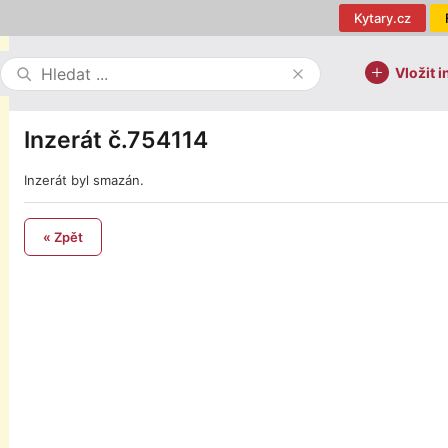
Kytary.cz
Vložit i
Inzerát č.754114
Inzerát byl smazán.
« Zpět