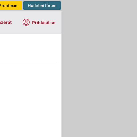
Frontman
Hudební fórum
nzerát
Přihlásit se