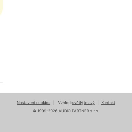
Nastavení cookies
|
Vzhled:
světlý
tmavý
|
Kontakt
© 1999-2026 AUDIO PARTNER s.r.o.