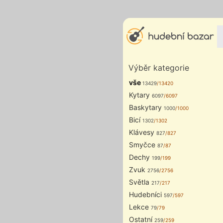
Výběr kategorie
vše
13429
/13420
Kytary
6097
/6097
Baskytary
1000
/1000
Bicí
1302
/1302
Klávesy
827
/827
Smyčce
87
/87
Dechy
199
/199
Zvuk
2756
/2756
Světla
217
/217
Hudebníci
597
/597
Lekce
79
/79
Ostatní
259
/259