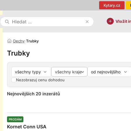
Kytary.cz
Vložit i
›
Dechy
›
Trubky
Trubky
všechny kraje
Nezobrazuj cenu dohodou
Nejnovějších 20 inzerátů
PRODÁM
Kornet Conn USA