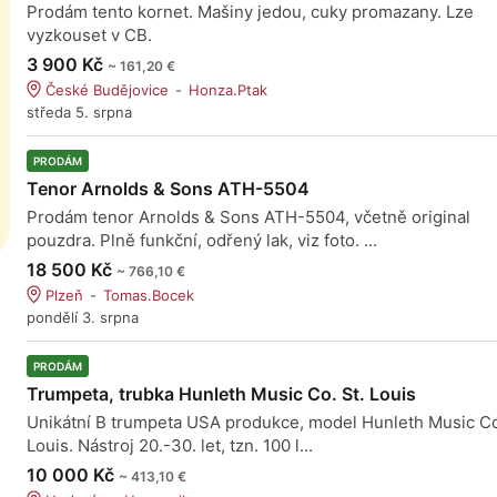
Prodám tento kornet. Mašiny jedou, cuky promazany. Lze
vyzkouset v CB.
3 900 Kč
~ 161,20 €
České Budějovice
Honza.Ptak
středa 5. srpna
PRODÁM
Tenor Arnolds & Sons ATH-5504
Prodám tenor Arnolds & Sons ATH-5504, včetně original
pouzdra. Plně funkční, odřený lak, viz foto. ...
18 500 Kč
~ 766,10 €
Plzeň
Tomas.Bocek
pondělí 3. srpna
PRODÁM
Trumpeta, trubka Hunleth Music Co. St. Louis
Unikátní B trumpeta USA produkce, model Hunleth Music Co
Louis. Nástroj 20.-30. let, tzn. 100 l...
10 000 Kč
~ 413,10 €