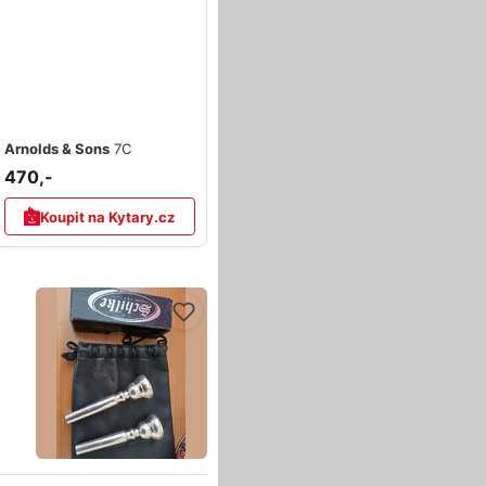
Arnolds & Sons
7C
470,-
Koupit na Kytary.cz