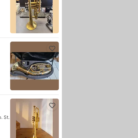
. St.