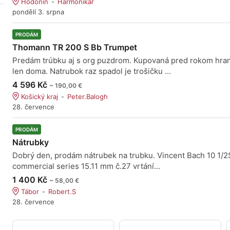
Hodonín
Harmonikar
pondělí 3. srpna
PRODÁM
Thomann TR 200 S Bb Trumpet
Predám trúbku aj s org puzdrom. Kupovaná pred rokom hra
len doma. Natrubok raz spadol je trošičku ...
4 596 Kč
~ 190,00 €
Košický kraj
Peter.Balogh
28. července
PRODÁM
Nátrubky
Dobrý den, prodám nátrubek na trubku. Vincent Bach 10 1/2
commercial series 15.11 mm č.27 vrtání...
1 400 Kč
~ 58,00 €
Tábor
Robert.S
28. července