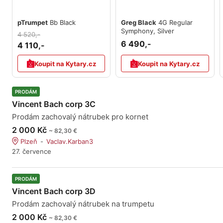
pTrumpet
Bb Black
Greg Black
4G Regular
Symphony, Silver
4 520,-
6 490,-
4 110,-
Koupit na Kytary.cz
Koupit na Kytary.cz
PRODÁM
Vincent Bach corp 3C
Prodám zachovalý nátrubek pro kornet
2 000 Kč
~ 82,30 €
Plzeň
Vaclav.Karban3
27. července
PRODÁM
Vincent Bach corp 3D
Prodám zachovalý nátrubek na trumpetu
2 000 Kč
~ 82,30 €