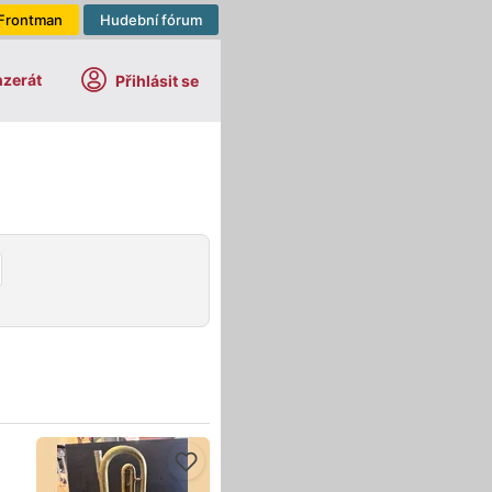
Frontman
Hudební fórum
nzerát
Přihlásit se