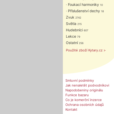
· Foukací harmoniky
10
· Příslušenství dechy
18
Zvuk
2742
Světla
215
Hudebníci
607
Lekce
79
Ostatní
256
Použité zboží Kytary.cz >
Smluvní podmínky
Jak nenaletět podvodníkovi
Napodobeniny originálu
Funkce bazaru
Co je komerční inzerce
Ochrana osobních údajů
Kontakt