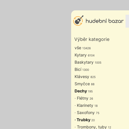
Výběr kategorie
vše
13426
Kytary
6104
Baskytary
1005
Bicí
1300
Klávesy
825
Smyčce
88
Dechy
195
· Flétny
26
· Klarinety
18
· Saxofony
75
· Trubky
20
· Trombony, tuby
12