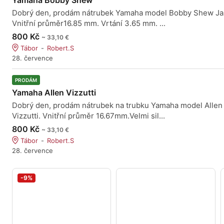
Yamaha Bobby Shew
Dobrý den, prodám nátrubek Yamaha model Bobby Shew Ja
Vnitřní průměr16.85 mm. Vrtání 3.65 mm. ...
800 Kč
~ 33,10 €
Tábor
Robert.S
28. července
PRODÁM
Yamaha Allen Vizzutti
Dobrý den, prodám nátrubek na trubku Yamaha model Allen
Vizzutti. Vnitřní průměr 16.67mm.Velmi sil...
800 Kč
~ 33,10 €
Tábor
Robert.S
28. července
-9%