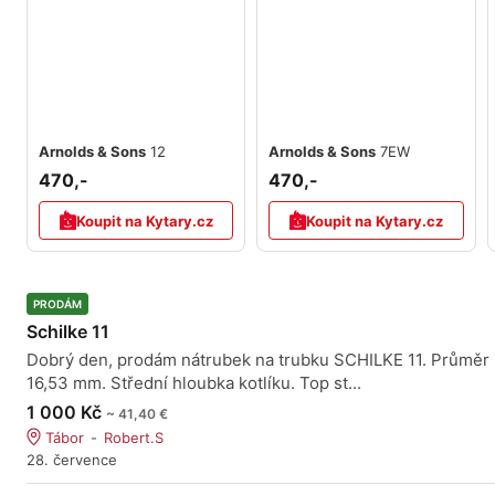
Arnolds & Sons
12
Arnolds & Sons
7EW
470,-
470,-
Koupit na Kytary.cz
Koupit na Kytary.cz
PRODÁM
Schilke 11
Dobrý den, prodám nátrubek na trubku SCHILKE 11. Průměr
16,53 mm. Střední hloubka kotlíku. Top st...
1 000 Kč
~ 41,40 €
Tábor
Robert.S
28. července