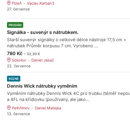
Plzeň
Vaclav.Karban3
27. července
PRODÁM
Signálka - suvenýr s nátrubkem.
Starší suvenýr signálky o celkové délce nástroje 17,5 cm +
nátrubek Průměr korpusu 7 cm. Vyrobeno ...
780 Kč
~ 32,30 €
Sokolov
Daniel.Jasa2
22. července
RŮZNÉ
Dennis Wick nátrubky vyměním
Vyměním nátrubky Dennis Wick 4C pro trubku (téměř nepou
a 4FL na křídlovku (používaný, ale jako...
Pelhřimov
Daniel.Matejka
13. července