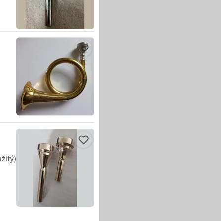
žitý)