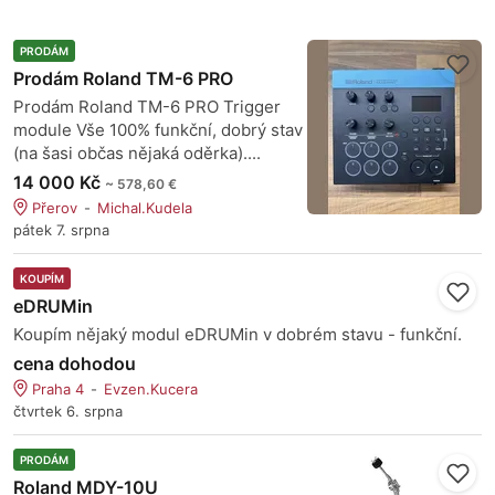
PRODÁM
Prodám Roland TM-6 PRO
Prodám Roland TM-6 PRO Trigger
module Vše 100% funkční, dobrý stav
(na šasi občas nějaká oděrka)....
14 000 Kč
~ 578,60 €
Přerov
Michal.Kudela
pátek 7. srpna
KOUPÍM
eDRUMin
Koupím nějaký modul eDRUMin v dobrém stavu - funkční.
cena dohodou
Praha 4
Evzen.Kucera
čtvrtek 6. srpna
PRODÁM
Roland MDY-10U