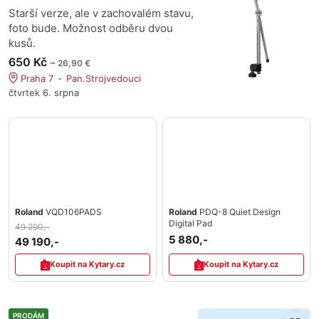
Starší verze, ale v zachovalém stavu,
foto bude. Možnost odběru dvou
kusů.
650 Kč
~ 26,90 €
Praha 7
Pan.Strojvedouci
čtvrtek 6. srpna
Roland
VQD106PADS
Roland
PDQ-8 Quiet Design
Digital Pad
49 290,-
5 880,-
49 190,-
Koupit na Kytary.cz
Koupit na Kytary.cz
PRODÁM