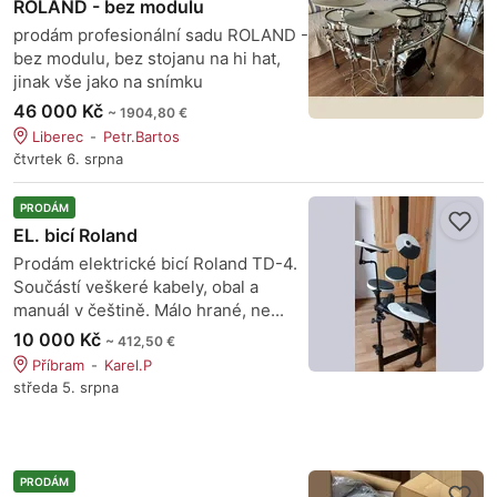
ROLAND - bez modulu
prodám profesionální sadu ROLAND -
bez modulu, bez stojanu na hi hat,
jinak vše jako na snímku
46 000 Kč
~ 1904,80 €
Liberec
Petr.Bartos
čtvrtek 6. srpna
PRODÁM
EL. bicí Roland
Prodám elektrické bicí Roland TD-4.
Součástí veškeré kabely, obal a
manuál v češtině. Málo hrané, ne...
10 000 Kč
~ 412,50 €
Příbram
Karel.P
středa 5. srpna
PRODÁM