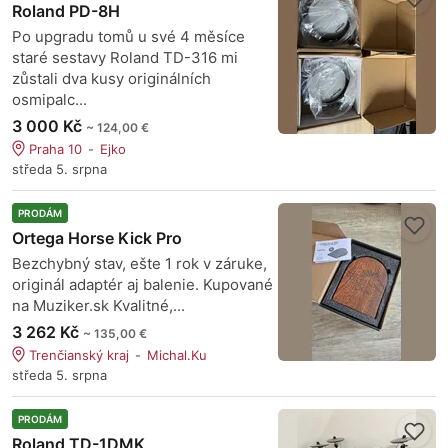
Roland PD-8H
Po upgradu tomů u své 4 měsíce
staré sestavy Roland TD-316 mi
zůstali dva kusy originálních
osmipalc...
3 000 Kč
~ 124,00 €
Praha 10
Ejko
středa 5. srpna
PRODÁM
Ortega Horse Kick Pro
Bezchybný stav, ešte 1 rok v záruke,
originál adaptér aj balenie. Kupované
na Muziker.sk Kvalitné,...
3 262 Kč
~ 135,00 €
Trenčianský kraj
Michal.Ku
středa 5. srpna
PRODÁM
Roland TD-1DMK