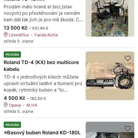
Prodám málo hrané el bicí,(stav
nových) po přestěhování je nemám
kam dát tak jich je pro mě škoda. C...
13 500 Kč
~ 557,90 €
Litoměřice
Fanda.Kutta
středa 5. srpna
PRODÁM
Roland TD-4 (KX) bez multicore
kabelu
TD-4 v jednotlivých kitech můžete
upravit virtuální ladění a tlumení pro
kopák, rytmický buben a "to...
4 500 Kč
~ 182,50 €
Opava
M.H4
středa 5. srpna
PRODÁM
⭐Basový buben Roland KD-180L