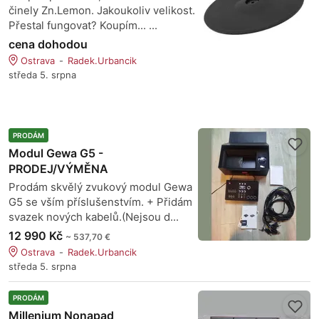
činely Zn.Lemon. Jakoukoliv velikost.
Přestal fungovat? Koupím... ...
cena dohodou
Ostrava
Radek.Urbancik
středa 5. srpna
PRODÁM
Modul Gewa G5 -
PRODEJ/VÝMĚNA
Prodám skvělý zvukový modul Gewa
G5 se vším příslušenstvím. + Přidám
svazek nových kabelů.(Nejsou d...
12 990 Kč
~ 537,70 €
Ostrava
Radek.Urbancik
středa 5. srpna
PRODÁM
Millenium Nonapad