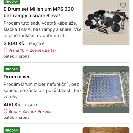
PRODÁM
E Drum set Millenium MPS 600 -
bez rampy a snare Sleva!
Prodám tuto sadu včetně kabeláže,
šlapka TAMA, bez rampy a snare. Vše
je plně funkční a v dobrém st...
3 800 Kč
~ 154,90 €
Praha 10
Zdenek.Bartak
pátek 7. srpna
PRODÁM
Drum mixer
Prodám Drum mixer nefunkční , bez
kabelu, co zůstalo z pozůstalosti, bez
záruky
400 Kč
~ 16,40 €
Brno
Zdenek.Prikoupil
pátek 7. srpna
PRODÁM