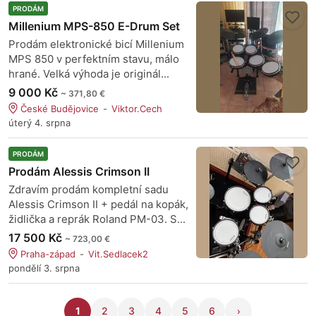
PRODÁM
Millenium MPS-850 E-Drum Set
Prodám elektronické bicí Millenium
MPS 850 v perfektním stavu, málo
hrané. Velká výhoda je originál...
9 000 Kč
~ 371,80 €
České Budějovice
Viktor.Cech
úterý 4. srpna
PRODÁM
Prodám Alessis Crimson II
Zdravím prodám kompletní sadu
Alessis Crimson II + pedál na kopák,
židlička a reprák Roland PM-03. S...
17 500 Kč
~ 723,00 €
Praha-západ
Vit.Sedlacek2
pondělí 3. srpna
1
2
3
4
5
6
›