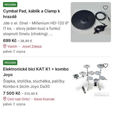
PRODÁM
Cymbal Pad, káblík a Clamp k
hrazdě
Jde o el. činel - Millenium HD-120 9"
(1 ks. - slovy jeden kus) s funkcí
stopnutí činelu (choking). ...
699 Kč
~ 28,80 €
Vsetín
Josef.Zdepa
pátek 7. srpna
PRODÁM
Elektronické bicí KAT K1 + kombo
Joyo
Šlapka, stolička, sluchátka, paličky.
Kombo k bicím Joyo Da30
7 500 Kč
~ 310,40 €
Ústí nad Orlicí
Karel.Ksenak
pátek 7. srpna