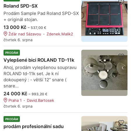
Roland SPD-SX
Prodám Sample Pad Roland SPD-SX
+ originál stojan.
13 000 Kč
~ 537,00 €
Žďár nad Sázavou
Zdenek.Malik2
čtvrtek 6. srpna
PRODÁM
Vylepšené bici ROLAND TD-11k
Ahoj, prodám vylepšenou soupravu
ROLAND td-11k set. Je k ní
dokoupený : - větší 12” snare (
snare...
24 000 Kč
~ 993,20 €
Praha 1
David.Bartosek
čtvrtek 6. srpna
PRODÁM
prodám profesionální sadu