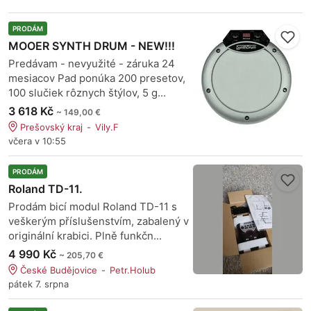
PRODÁM
MOOER SYNTH DRUM - NEW!!!
Predávam - nevyužité - záruka 24
mesiacov Pad ponúka 200 presetov,
100 slučiek rôznych štýlov, 5 g...
3 618 Kč
~ 149,00 €
Prešovský kraj
Vily.F
včera v 10:55
PRODÁM
Roland TD-11.
Prodám bicí modul Roland TD-11 s
veškerým příslušenstvím, zabalený v
originální krabici. Plně funkčn...
4 990 Kč
~ 205,70 €
České Budějovice
Petr.Holub
pátek 7. srpna