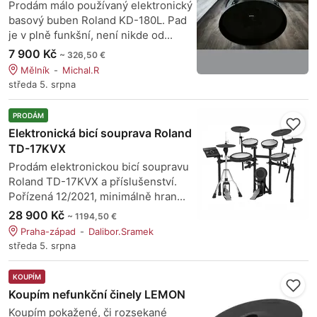
Prodám málo používaný elektronický
basový buben Roland KD-180L. Pad
je v plně funkšní, není nikde od...
7 900 Kč
~ 326,50 €
Mělník
Michal.R
středa 5. srpna
PRODÁM
Elektronická bicí souprava Roland
TD-17KVX
Prodám elektronickou bicí soupravu
Roland TD-17KVX a příslušenství.
Pořízená 12/2021, minimálně hran...
28 900 Kč
~ 1194,50 €
Praha-západ
Dalibor.Sramek
středa 5. srpna
KOUPÍM
Koupím nefunkční činely LEMON
Koupím pokažené, či rozsekané