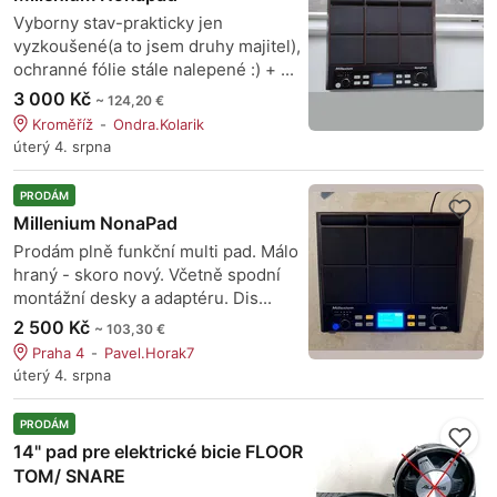
Vyborny stav-prakticky jen
vyzkoušené(a to jsem druhy majitel),
ochranné fólie stále nalepené :) + ...
3 000 Kč
~ 124,20 €
Kroměříž
Ondra.Kolarik
úterý 4. srpna
PRODÁM
Millenium NonaPad
Prodám plně funkční multi pad. Málo
hraný - skoro nový. Včetně spodní
montážní desky a adaptéru. Dis...
2 500 Kč
~ 103,30 €
Praha 4
Pavel.Horak7
úterý 4. srpna
PRODÁM
14" pad pre elektrické bicie FLOOR
TOM/ SNARE