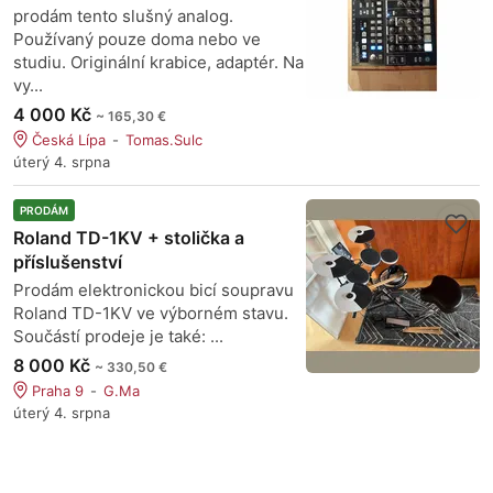
prodám tento slušný analog.
Používaný pouze doma nebo ve
studiu. Originální krabice, adaptér. Na
vy...
4 000 Kč
~ 165,30 €
Česká Lípa
Tomas.Sulc
úterý 4. srpna
PRODÁM
Roland TD-1KV + stolička a
příslušenství
Prodám elektronickou bicí soupravu
Roland TD-1KV ve výborném stavu.
Součástí prodeje je také: ...
8 000 Kč
~ 330,50 €
Praha 9
G.Ma
úterý 4. srpna