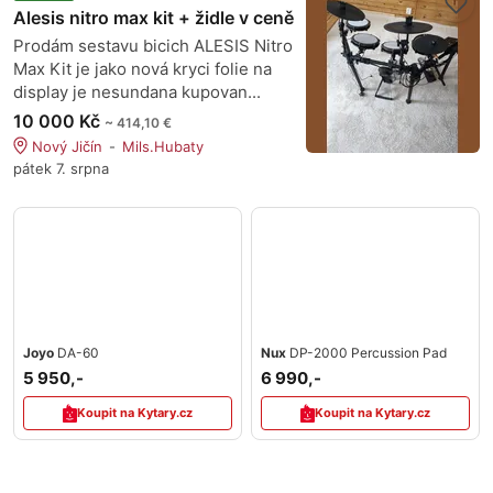
Alesis nitro max kit + židle v ceně
Prodám sestavu bicich ALESIS Nitro
Max Kit je jako nová kryci folie na
display je nesundana kupovan...
10 000 Kč
~ 414,10 €
Nový Jičín
Mils.Hubaty
pátek 7. srpna
Joyo
DA-60
Nux
DP-2000 Percussion Pad
5 950,-
6 990,-
Koupit na Kytary.cz
Koupit na Kytary.cz