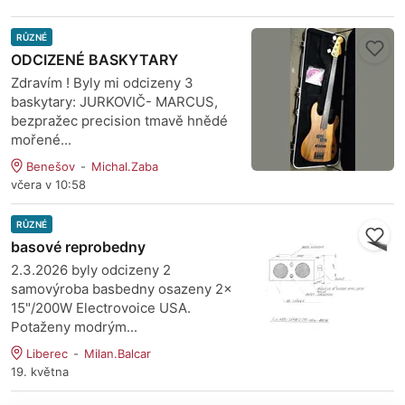
RŮZNÉ
ODCIZENÉ BASKYTARY
Zdravím ! Byly mi odcizeny 3
baskytary: JURKOVIČ- MARCUS,
bezpražec precision tmavě hnědé
mořené...
Benešov
Michal.Zaba
včera v 10:58
RŮZNÉ
basové reprobedny
2.3.2026 byly odcizeny 2
samovýroba basbedny osazeny 2x
15"/200W Electrovoice USA.
Potaženy modrým...
Liberec
Milan.Balcar
19. května