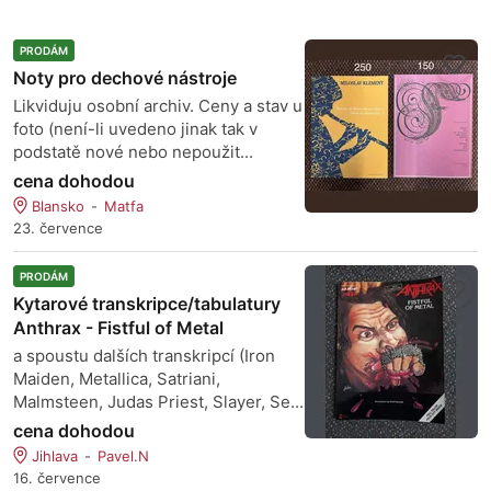
PRODÁM
Noty pro dechové nástroje
Likviduju osobní archiv. Ceny a stav u
foto (není-li uvedeno jinak tak v
podstatě nové nebo nepoužit...
cena dohodou
Blansko
Matfa
23. července
PRODÁM
Kytarové transkripce/tabulatury
Anthrax - Fistful of Metal
a spoustu dalších transkripcí (Iron
Maiden, Metallica, Satriani,
Malmsteen, Judas Priest, Slayer, Se...
cena dohodou
Jihlava
Pavel.N
16. července