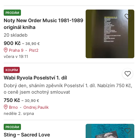
PRODÁM
Noty New Order Music 1981-1989
originál kniha
20 skladeb
900 Kč
~ 36,90 €
Praha 9
Plst2
včera v 19:11
KOUPÍM
Wabi Ryvola Poselství 1. díl
Dobrý den, sháním zpěvník Poselství 1. díl. Nabízím 750 Kč,
o ceně jsem ochotný smlouvat
750 Kč
~ 30,90 €
Brno
Ondrej.Paulik
neděle 2. srpna
PRODÁM
Sting – Sacred Love