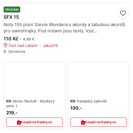
PRODÁM
SFX 15
Noty 15ti písní Stevie Wondera s akordy a tabulkou akordů
pro samohrajky. Pod notami jsou texty. Vyd...
110 Kč
~ 4,60 €
Ústí nad Labem
Jakub16
8. července
KN
Václav Neckář - Mýdlový
KN
Trampský zpěvník
princ 1
130,-
219,-
Koupit na Kytary.cz
Koupit na Kytary.cz