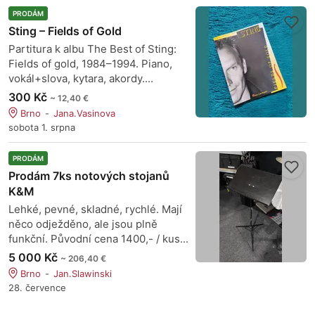
PRODÁM
Sting – Fields of Gold
Partitura k albu The Best of Sting:
Fields of gold, 1984–1994. Piano,
vokál+slova, kytara, akordy....
300 Kč
~ 12,40 €
Brno
Jana.Vasinova
sobota 1. srpna
PRODÁM
Prodám 7ks notových stojanů
K&M
Lehké, pevné, skladné, rychlé. Mají
něco odježděno, ale jsou plně
funkční. Původní cena 1400,- / kus...
5 000 Kč
~ 206,40 €
Brno
Jan.Slawinski
28. července