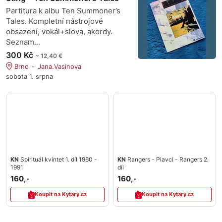
Partitura k albu Ten Summoner’s
Tales. Kompletní nástrojové
obsazení, vokál+slova, akordy.
Seznam...
300 Kč
~ 12,40 €
Brno
Jana.Vasinova
sobota 1. srpna
KN
Spirituál kvintet 1. díl 1960 -
KN
Rangers - Plavci - Rangers 2.
1991
díl
160,-
160,-
Koupit na Kytary.cz
Koupit na Kytary.cz