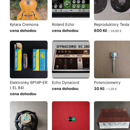
Kytara Cremona
Roland Echo
Reproduktory Tesla
cena dohodou
cena dohodou
600 Kč
~ 24,80 €
Elektronky 6P14P-ER
Echo Dynacord
Potenciometry
( EL 84)
cena dohodou
30 Kč
~ 1,20 €
cena dohodou