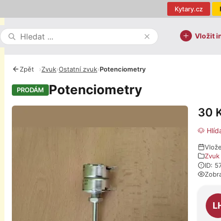
Kytary.cz
Vložit i
Zpět
›
Zvuk
›
Ostatní zvuk
›
Potenciometry
Potenciometry
PRODÁM
30 
Fotografie
🐶 Hlíd
Vlož
Zvuk
ID: 5
Zobr
O pro
L