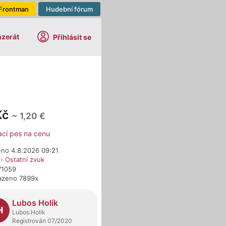
Frontman
Hudební fórum
nzerát
Přihlásit se
Kč
~ 1,20 €
ací pes na cenu
eno 4.8.2026 09:21
›
Ostatní zvuk
71059
azeno 7899x
dejci
Lubos Holík
H
Lubos.Holik
Registrován 07/2020