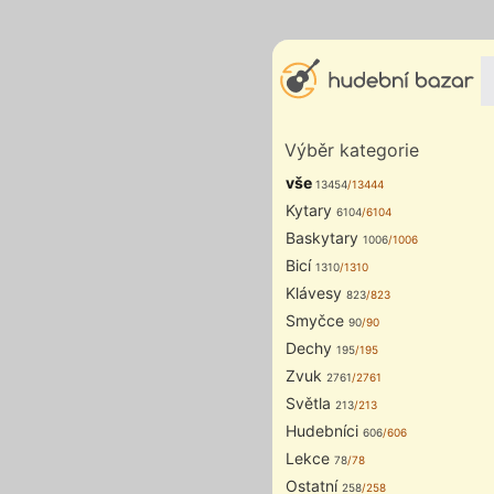
Výběr kategorie
vše
13454
/13444
Kytary
6104
/6104
Baskytary
1006
/1006
Bicí
1310
/1310
Klávesy
823
/823
Smyčce
90
/90
Dechy
195
/195
Zvuk
2761
/2761
Světla
213
/213
Hudebníci
606
/606
Lekce
78
/78
Ostatní
258
/258