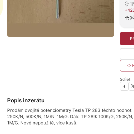
Tř
+420
9
P
Sdílet:
Popis inzerátu
Prodám dvojité potenciometry Tesla TP 283 těchto hodnot:
250K/N, 500K/N, 1M/N, 1M/G. Dále TP 289: 100K/G, 250K/N,
1M/G. Nové nepoužité, více kusů.