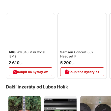
AKG
WMS40 Mini Vocal
Samson
Concert 88x
ISM2
Headset F
2 610,-
5 290,-
Koupit na Kytary.cz
Koupit na Kytary.cz
Další inzeráty od Lubos Holík