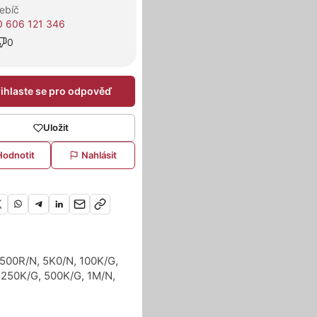
ebíč
 606 121 346
0
řihlaste se pro odpověď
Uložit
Hodnotit
Nahlásit
 500R/N, 5K0/N, 100K/G,
 250K/G, 500K/G, 1M/N,