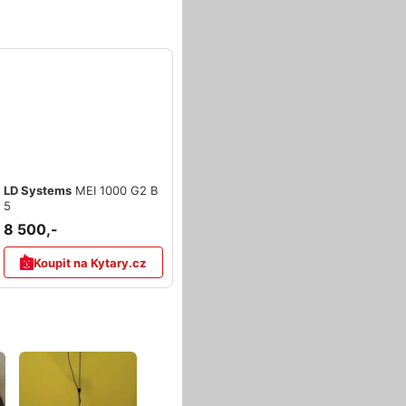
LD Systems
MEI 1000 G2 B
5
8 500,-
Koupit na Kytary.cz