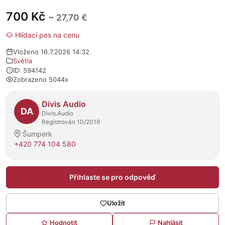
700 Kč
~ 27,70 €
🐶 Hlídací pes na cenu
Vloženo 16.7.2026 14:32
Světla
ID: 594142
Zobrazeno 5044x
O prodejci
Divis Audio
DA
Divis.Audio
Registrován 10/2016
Šumperk
+420 774 104 580
Přihlaste se pro odpověď
Uložit
Hodnotit
Nahlásit