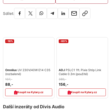
Sdílet:
-18%
-60%
Omnilux
UV 230V/40W E14 C35
ADJ
PSLC1 1ft. Pixie Strip Link
(rozbalené)
Cable 0.3m (použité)
107,-
389,-
88,-
156,-
Koupit na Kytary.cz
Koupit na Kytary.cz
Další inzeráty od Divis Audio