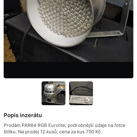
Popis inzerátu
Prodám PAR64 RGB Eurolite, podrobnější údaje na fotce
štítku. Na prodej 12 kusů, cena za kus 700 Kč.