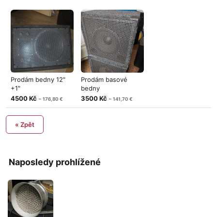
Prodám bedny 12"
Prodám basové
+1"
bedny
4500 Kč
3500 Kč
~ 176,80 €
~ 141,70 €
« Zpět
Naposledy prohlížené