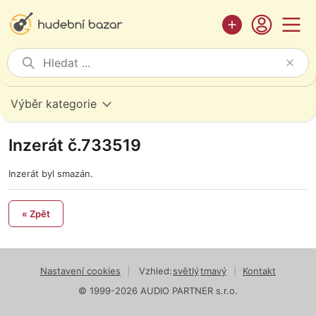
Výběr kategorie
Inzerát č.733519
Inzerát byl smazán.
« Zpět
Nastavení cookies
|
Vzhled:
světlý
tmavý
|
Kontakt
© 1999-2026 AUDIO PARTNER s.r.o.