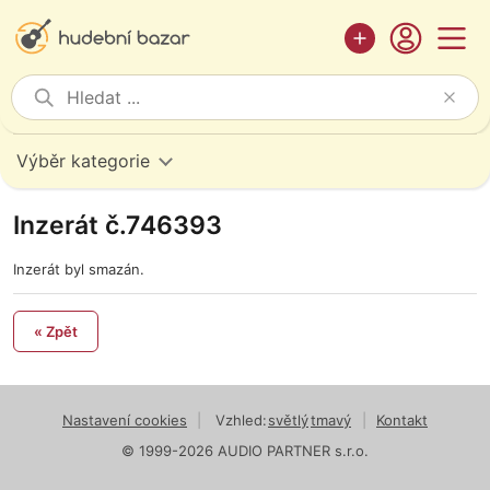
Výběr kategorie
Inzerát č.746393
Inzerát byl smazán.
« Zpět
Nastavení cookies
|
Vzhled:
světlý
tmavý
|
Kontakt
© 1999-2026 AUDIO PARTNER s.r.o.