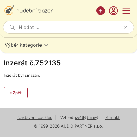
Výběr kategorie
Inzerát č.752135
Inzerát byl smazán.
« Zpět
Nastavení cookies
|
Vzhled:
světlý
tmavý
|
Kontakt
© 1999-2026 AUDIO PARTNER s.r.o.