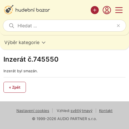
Výběr kategorie
Inzerát č.745550
Inzerát byl smazán.
« Zpět
Nastavení cookies
|
Vzhled:
světlý
tmavý
|
Kontakt
© 1999-2026 AUDIO PARTNER s.r.o.