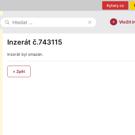
Kytary.cz
Vložit i
Inzerát č.743115
Inzerát byl smazán.
« Zpět