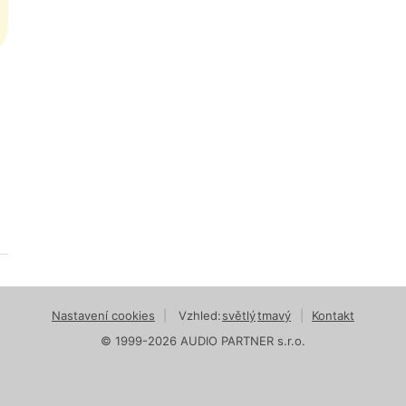
Nastavení cookies
|
Vzhled:
světlý
tmavý
|
Kontakt
© 1999-2026 AUDIO PARTNER s.r.o.