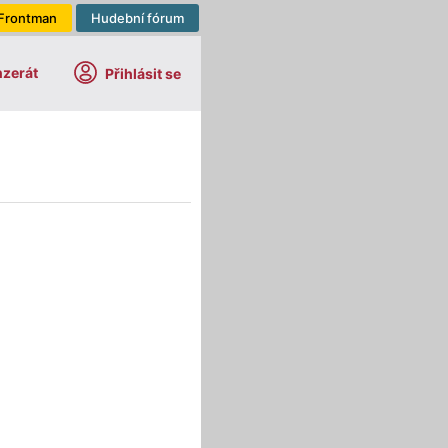
Frontman
Hudební fórum
nzerát
Přihlásit se