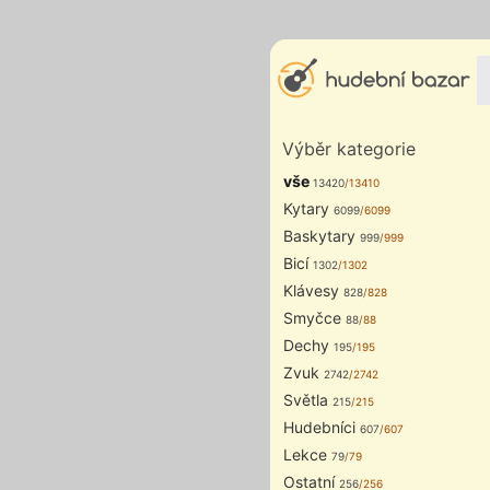
Výběr kategorie
vše
13420
/13410
Kytary
6099
/6099
Baskytary
999
/999
Bicí
1302
/1302
Klávesy
828
/828
Smyčce
88
/88
Dechy
195
/195
Zvuk
2742
/2742
Světla
215
/215
Hudebníci
607
/607
Lekce
79
/79
Ostatní
256
/256