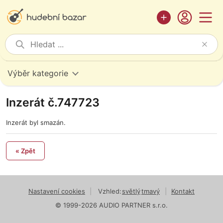
Výběr kategorie
Inzerát č.747723
Inzerát byl smazán.
« Zpět
Nastavení cookies
|
Vzhled:
světlý
tmavý
|
Kontakt
© 1999-2026 AUDIO PARTNER s.r.o.