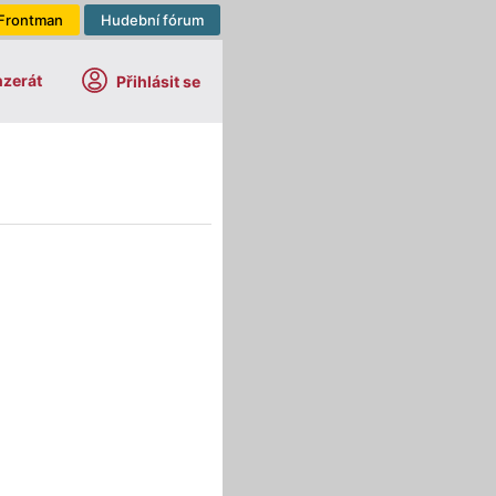
Frontman
Hudební fórum
nzerát
Přihlásit se