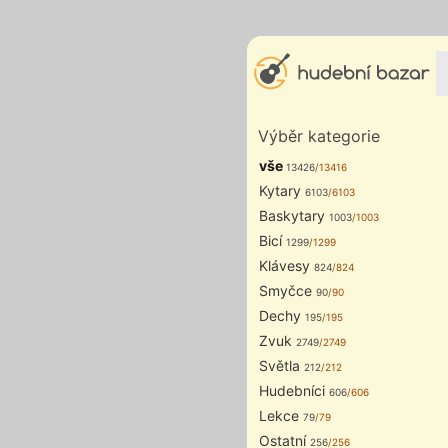
Výběr kategorie
vše
13426
/13416
Kytary
6103
/6103
Baskytary
1003
/1003
Bicí
1299
/1299
Klávesy
824
/824
Smyčce
90
/90
Dechy
195
/195
Zvuk
2749
/2749
Světla
212
/212
Hudebníci
606
/606
Lekce
79
/79
Ostatní
256
/256