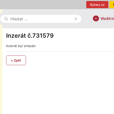
Kytary.cz
Vložit i
Inzerát č.731579
Inzerát byl smazán.
« Zpět