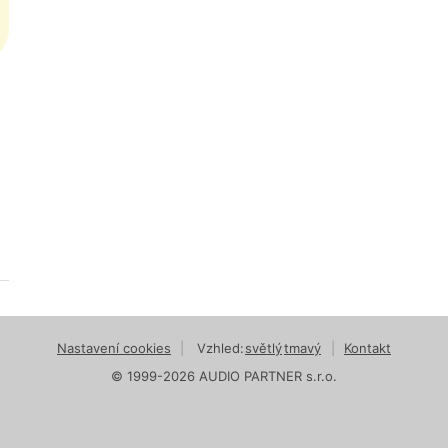
Nastavení cookies
|
Vzhled:
světlý
tmavý
|
Kontakt
© 1999-2026 AUDIO PARTNER s.r.o.