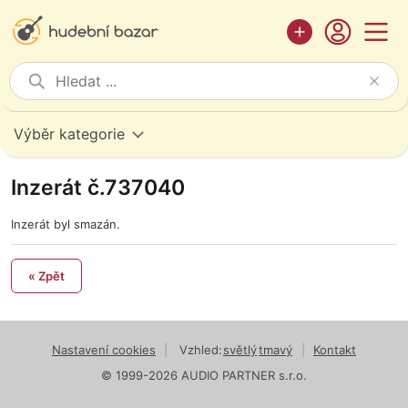
Výběr kategorie
Inzerát č.737040
Inzerát byl smazán.
« Zpět
Nastavení cookies
|
Vzhled:
světlý
tmavý
|
Kontakt
© 1999-2026 AUDIO PARTNER s.r.o.