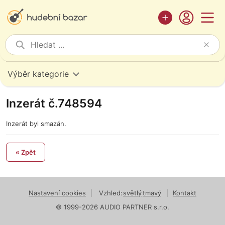
Výběr kategorie
Inzerát č.748594
Inzerát byl smazán.
« Zpět
Nastavení cookies
|
Vzhled:
světlý
tmavý
|
Kontakt
© 1999-2026 AUDIO PARTNER s.r.o.