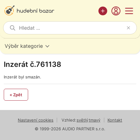
Výběr kategorie
Inzerát č.761138
Inzerát byl smazán.
« Zpět
Nastavení cookies
|
Vzhled:
světlý
tmavý
|
Kontakt
© 1999-2026 AUDIO PARTNER s.r.o.