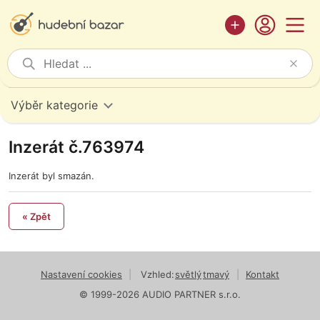
Výběr kategorie
Inzerát č.763974
Inzerát byl smazán.
« Zpět
Nastavení cookies
|
Vzhled:
světlý
tmavý
|
Kontakt
© 1999-2026 AUDIO PARTNER s.r.o.