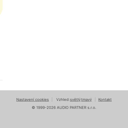
Nastavení cookies
|
Vzhled:
světlý
tmavý
|
Kontakt
© 1999-2026 AUDIO PARTNER s.r.o.