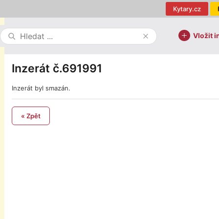
Kytary.cz
Vložit i
Inzerát č.691991
Inzerát byl smazán.
« Zpět