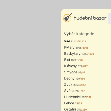
Výběr kategorie
vše
13431
/13422
Kytary
6098
/6098
Baskytary
1000
/1000
Bicí
1302
/1302
Klávesy
827
/827
Smyčce
87
/87
Dechy
199
/199
Zvuk
2757
/2757
Světla
217
/217
Hudebníci
597
/597
Lekce
79
/79
Ostatní
259
/259