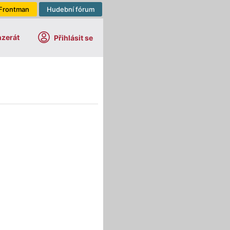
Frontman
Hudební fórum
nzerát
Přihlásit se