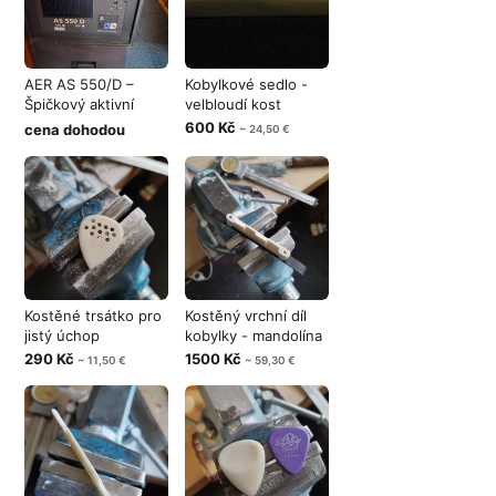
AER AS 550/D –
Kobylkové sedlo -
Špičkový aktivní
velbloudí kost
subwoofer 15"
600 Kč
cena dohodou
~ 24,50 €
Kostěné trsátko pro
Kostěný vrchní díl
jistý úchop
kobylky - mandolína
290 Kč
1500 Kč
~ 11,50 €
~ 59,30 €