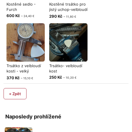
Kostěné sedlo -
Kostěné trsátko pro
Furch
jistý uchop-velbloudí
kos
600 Kč
290 Kč
~ 24,40 €
~ 11,80 €
Trsátko z velbloudí
Trsátko- velbloudí
kosti - velký
kost
trojúhelník
250 Kč
370 Kč
~ 10,20 €
~ 15,10 €
« Zpět
Naposledy prohlížené