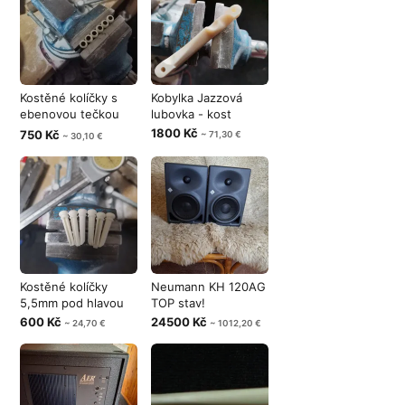
Kostěné kolíčky s
Kobylka Jazzová
ebenovou tečkou
lubovka - kost
5,5mm
1800 Kč
750 Kč
~ 71,30 €
~ 30,10 €
Kostěné kolíčky
Neumann KH 120AG
5,5mm pod hlavou
TOP stav!
600 Kč
24500 Kč
~ 24,70 €
~ 1012,20 €