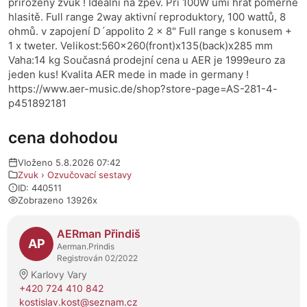
přirozený zvuk ! Ideální na zpěv. Při 100W umí hrát poměrně
hlasitě. Full range 2way aktivní reproduktory, 100 wattů, 8
ohmů. v zapojení D´appolito 2 x 8" Full range s konusem +
1 x tweter. Velikost:560x260(front)x135(back)x285 mm
Vaha:14 kg Současná prodejní cena u AER je 1999euro za
jeden kus! Kvalita AER mede in made in germany !
https://www.aer-music.de/shop?store-page=AS-281-4-
p451892181
cena dohodou
Vloženo 5.8.2026 07:42
Zvuk
›
Ozvučovací sestavy
ID: 440511
Zobrazeno 13926x
O prodejci
AERman Přindiš
AP
Aerman.Prindis
Registrován 02/2022
Karlovy Vary
+420 724 410 842
kostislav.kost@seznam.cz