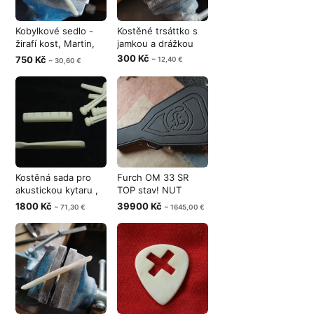
Kobylkové sedlo -
Kostěné trsáttko s
žirafí kost, Martin,
jamkou a drážkou
Taylor
300 Kč
750 Kč
~ 12,40 €
~ 30,60 €
Kostěná sada pro
Furch OM 33 SR
akustickou kytaru ,
TOP stav! NUT
NUT, sed
45mm
1800 Kč
39900 Kč
~ 71,30 €
~ 1645,00 €