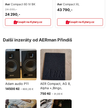
Aer
Compact 60 IV BK
Aer
Compact XL
24 390,-
43 790,-
24 290,-
Koupit na Kytary.cz
Koupit na Kytary.cz
Další inzeráty od AERman Přindiš
Adam audio P11
AER Compact, AG 8,
Alpha +,Bingo,
14500 Kč
~ 600,20 €
molitan
750 Kč
~ 31,00 €