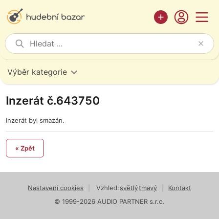
Výběr kategorie
Inzerát č.643750
Inzerát byl smazán.
« Zpět
Nastavení cookies
|
Vzhled:
světlý
tmavý
|
Kontakt
© 1999-2026 AUDIO PARTNER s.r.o.