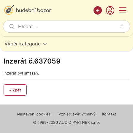
Výběr kategorie
Inzerát č.637059
Inzerát byl smazán.
« Zpět
Nastavení cookies
|
Vzhled:
světlý
tmavý
|
Kontakt
© 1999-2026 AUDIO PARTNER s.r.o.