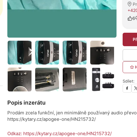
P
+42
6
P
Sdílet:
Popis inzerátu
Prodám zcela funkční, jen minimálně používaný audio přev
https://kytary.cz/apogee-one/HN215732/
Odkaz: https://kytary.cz/apogee-one/HN215732/