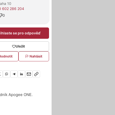
raha 10
0 602 286 204
0
řihlaste se pro odpověď
Uložit
Hodnotit
Nahlásit
odník Apogee ONE.