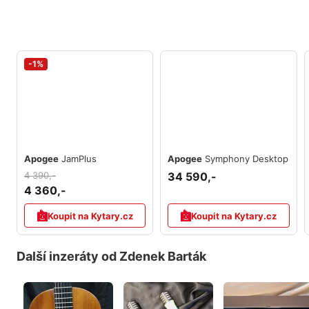
-1%
Apogee
JamPlus
Apogee
Symphony Desktop
4 390,-
34 590,-
4 360,-
Koupit na Kytary.cz
Koupit na Kytary.cz
Další inzeráty od Zdenek Barták