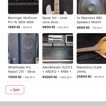
Behringer Multicom
Spear 5st - nová
2x Reprobox B&C
Pro XL MDX 4600
cena sleva
Speakers Mid/Hi
350/700W - 8
1680 Kč
9800 Kč
4800 Kč
~ 69,00 €
~ 404,30 €
~ 197,20 €
Wharfedale Pro
Allen&Heath GLD112
Mandolina ULMA
Impact 215 - Sleva.
+ AR2412 + AR84 +
Jimmy
Nová cena!
t.racks
23800 Kč
11000 Kč
85000 Kč
~ 947,80 €
~ 448,30 €
~ 3492,20 €
« Zpět