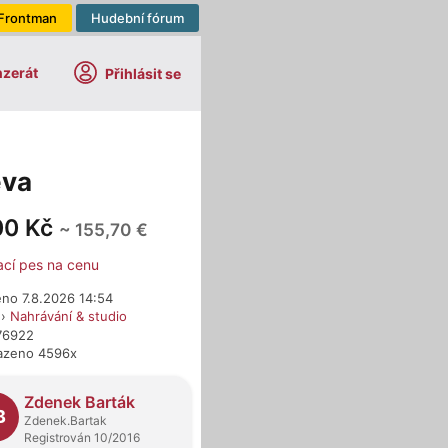
Frontman
Hudební fórum
nzerát
Přihlásit se
eva
00 Kč
~ 155,70 €
ací pes na cenu
eno 7.8.2026 14:54
›
Nahrávání & studio
576922
azeno 4596x
dejci
Zdenek Barták
B
Zdenek.Bartak
Registrován 10/2016