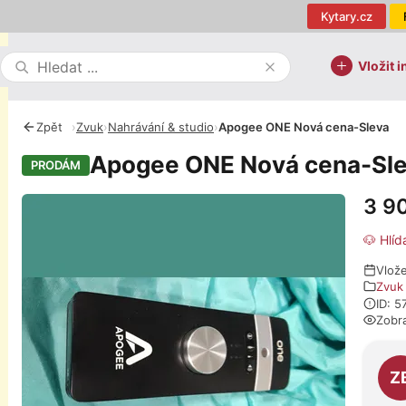
Kytary.cz
Vložit i
Zpět
›
Zvuk
›
Nahrávání & studio
›
Apogee ONE Nová cena-Sleva
Apogee ONE Nová cena-Sl
PRODÁM
3 9
Fotografie
🐶 Hlíd
Vlož
Zvuk
ID: 
Zobr
O pro
Z