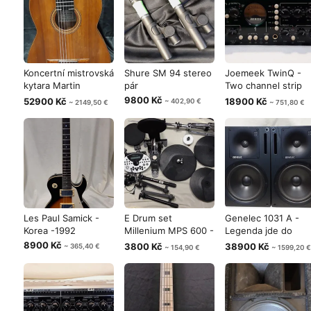
Koncertní mistrovská
Shure SM 94 stereo
Joemeek TwinQ -
kytara Martin
pár
Two channel strip
Fleeson mo
Nová cena
9800 Kč
52900 Kč
18900 Kč
~ 402,90 €
~ 2149,50 €
~ 751,80 €
Les Paul Samick -
E Drum set
Genelec 1031 A -
Korea -1992
Millenium MPS 600 -
Legenda jde do
bez rampy a sn
světa.....
8900 Kč
3800 Kč
38900 Kč
~ 365,40 €
~ 154,90 €
~ 1599,20 €