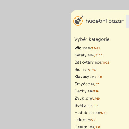
Výběr kategorie
vše
13430
/13421
Kytary
6104
/6104
Baskytary
1002
/1002
Bicí
1302
/1302
Klávesy
828
/828
Smyčce
87
/87
Dechy
196
/196
Zvuk
2749
/2749
Světla
218
/218
Hudebníci
598
/598
Lekce
79
/79
Ostatní
258
/258