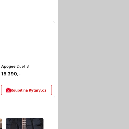
Apogee
Duet 3
15 390,-
Koupit na Kytary.cz