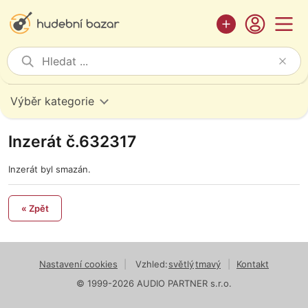
Výběr kategorie
Inzerát č.632317
Inzerát byl smazán.
« Zpět
Nastavení cookies
|
Vzhled:
světlý
tmavý
|
Kontakt
© 1999-2026 AUDIO PARTNER s.r.o.