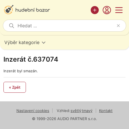
Výběr kategorie
Inzerát č.637074
Inzerát byl smazán.
« Zpět
Nastavení cookies
|
Vzhled:
světlý
tmavý
|
Kontakt
© 1999-2026 AUDIO PARTNER s.r.o.