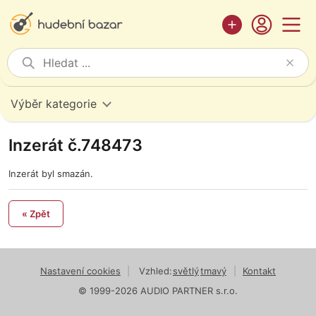
Výběr kategorie
Inzerát č.748473
Inzerát byl smazán.
« Zpět
Nastavení cookies
|
Vzhled:
světlý
tmavý
|
Kontakt
© 1999-2026 AUDIO PARTNER s.r.o.