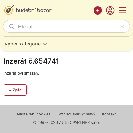
Výběr kategorie
Inzerát č.654741
Inzerát byl smazán.
« Zpět
Nastavení cookies
|
Vzhled:
světlý
tmavý
|
Kontakt
© 1999-2026 AUDIO PARTNER s.r.o.