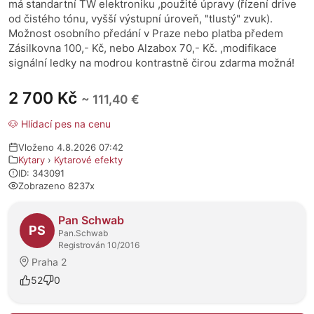
má standartní TW elektroniku ,použité úpravy (řízení drive
od čistého tónu, vyšší výstupní úroveň, "tlustý" zvuk).
Možnost osobního předání v Praze nebo platba předem
Zásilkovna 100,- Kč, nebo Alzabox 70,- Kč. ,modifikace
signální ledky na modrou kontrastně čirou zdarma možná!
2 700 Kč
~ 111,40 €
🐶 Hlídací pes na cenu
Vloženo 4.8.2026 07:42
Kytary
›
Kytarové efekty
ID: 343091
Zobrazeno 8237x
O prodejci
Pan Schwab
PS
Pan.Schwab
Registrován 10/2016
Praha 2
52
0