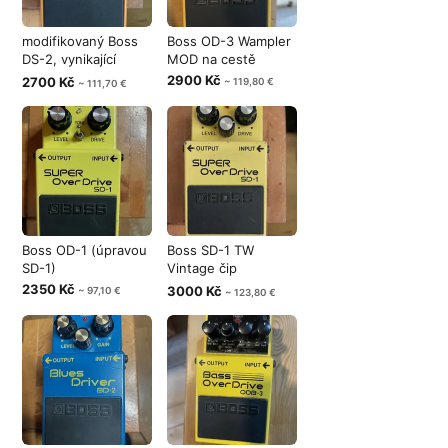
modifikovaný Boss
Boss OD-3 Wampler
DS-2, vynikající
MOD na cestě
Wampler mo
2900 Kč
2700 Kč
~ 119,80 €
~ 111,70 €
Boss OD-1 (úpravou
Boss SD-1 TW
SD-1)
Vintage čip
JRC4558D r.87
2350 Kč
3000 Kč
~ 97,10 €
~ 123,80 €