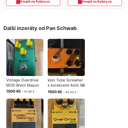
Koupit na Kytary.cz
Koupit na Kytary.cz
Další inzeráty od Pan Schwab
Vintage Overdrive
klon Tube Screamer
MOD Brent Mason
s korekcemi Xotic BB
Pream
1500 Kč
1500 Kč
~ 61,90 €
~ 62,00 €