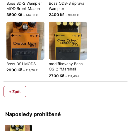
Boss BD-2 Wampler
Boss ODB-3 úprava
MOD Brent Mason
Wampler
3500 Kč
2400 Kč
~ 144,50 €
~ 99,40 €
Boss DS1 MODS
modifikovaný Boss
OS-2 "Marshall
2900 Kč
~ 119,70 €
verze
2700 Kč
~ 111,40 €
« Zpět
Naposledy prohlížené