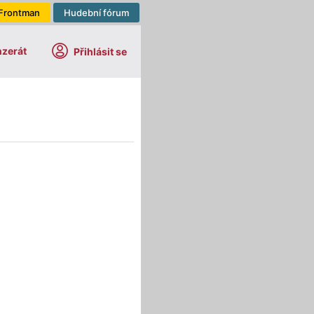
Frontman
Hudební fórum
nzerát
Přihlásit se