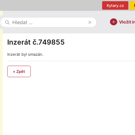
Kytary.cz
Vložit i
Inzerát č.749855
Inzerát byl smazán.
« Zpět