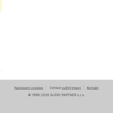
Nastavení cookies
|
Vzhled:
světlý
tmavý
|
Kontakt
© 1999-2026 AUDIO PARTNER s.r.o.