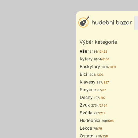
Výběr kategorie
vše
13434
/13425
Kytary
6104
/6104
Baskytary
1001
/1001
Bicí
1303
/1303
Klávesy
827
/827
Smyčce
87
/87
Dechy
197
/197
Zvuk
2754
/2754
Světla
217
/217
Hudebníci
598
/598
Lekce
79
/79
Ostatní
258
/258