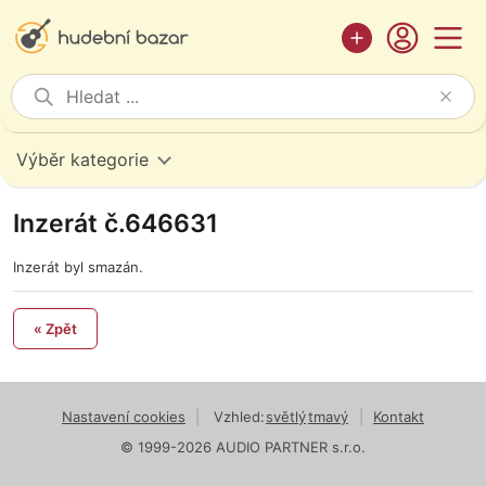
Výběr kategorie
Inzerát č.646631
Inzerát byl smazán.
« Zpět
Nastavení cookies
|
Vzhled:
světlý
tmavý
|
Kontakt
© 1999-2026 AUDIO PARTNER s.r.o.