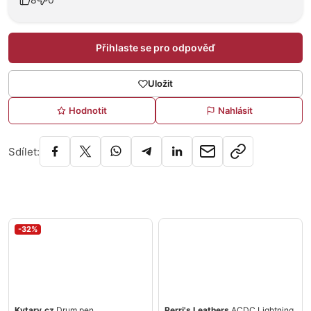
Přihlaste se pro odpověď
Uložit
Hodnotit
Nahlásit
Sdílet:
-32%
Kytary.cz
Drum pen
Perri's Leathers
ACDC Lightning