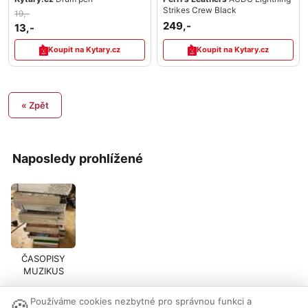
Strikes Crew Black
19,-
249,-
13,-
Koupit na Kytary.cz
Koupit na Kytary.cz
« Zpět
Naposledy prohlížené
ČASOPISY
MUZIKUS
🍪
Používáme cookies nezbytné pro správnou funkci a