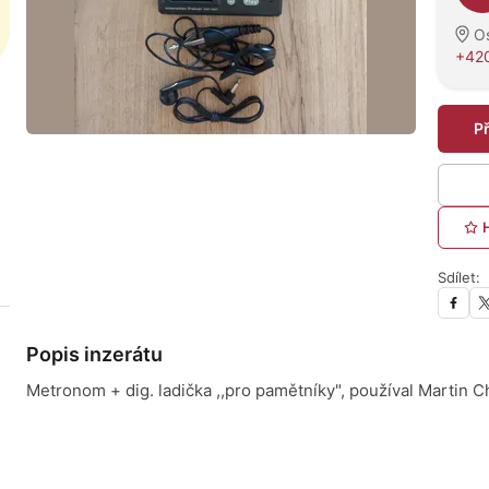
O
+420
P
Sdílet:
Popis inzerátu
Metronom + dig. ladička ,,pro pamětníky", používal Martin C