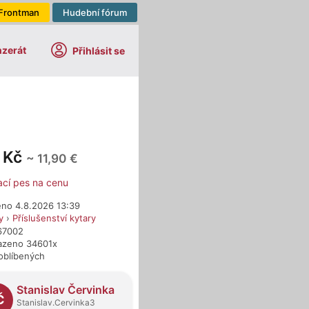
Frontman
Hudební fórum
nzerát
Přihlásit se
 Kč
~ 11,90 €
ací pes na cenu
eno 4.8.2026 13:39
y
›
Příslušenství kytary
467002
azeno 34601x
oblíbených
dejci
Stanislav Červinka
Č
Stanislav.Cervinka3