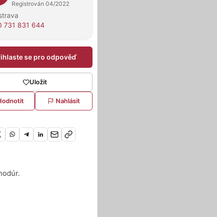
Registrován 04/2022
strava
 731 831 644
řihlaste se pro odpověď
Uložit
Hodnotit
Nahlásit
hodúr.