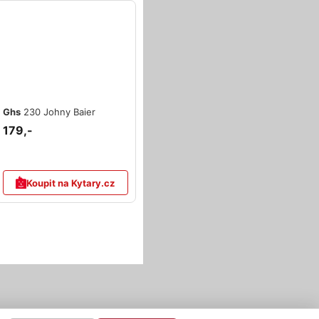
Ghs
230 Johny Baier
179,-
Koupit na Kytary.cz