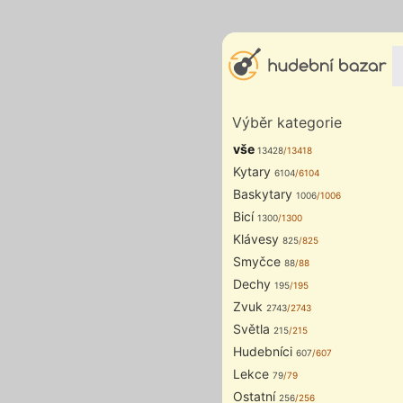
Výběr kategorie
vše
13428
/13418
Kytary
6104
/6104
Baskytary
1006
/1006
Bicí
1300
/1300
Klávesy
825
/825
Smyčce
88
/88
Dechy
195
/195
Zvuk
2743
/2743
Světla
215
/215
Hudebníci
607
/607
Lekce
79
/79
Ostatní
256
/256