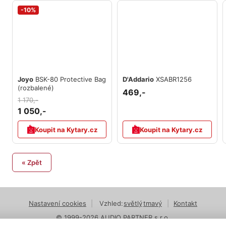
-10%
Joyo
BSK-80 Protective Bag
D'Addario
XSABR1256
(rozbalené)
469,-
1 170,-
1 050,-
Koupit na Kytary.cz
Koupit na Kytary.cz
« Zpět
Nastavení cookies
|
Vzhled:
světlý
tmavý
|
Kontakt
© 1999-2026 AUDIO PARTNER s.r.o.