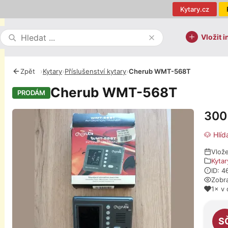
Kytary.cz
Vložit i
Zpět
›
Kytary
›
Příslušenství kytary
›
Cherub WMT-568T
Cherub WMT-568T
PRODÁM
300
Fotografie
🐶 Hlíd
Vlož
Kytar
ID: 
Zobr
1× v 
O pro
S