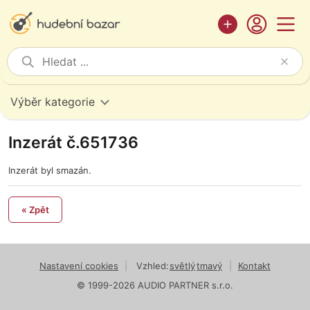
Výběr kategorie
Inzerát č.651736
Inzerát byl smazán.
« Zpět
Nastavení cookies
|
Vzhled:
světlý
tmavý
|
Kontakt
© 1999-2026 AUDIO PARTNER s.r.o.