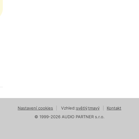
Nastavení cookies
|
Vzhled:
světlý
tmavý
|
Kontakt
© 1999-2026 AUDIO PARTNER s.r.o.