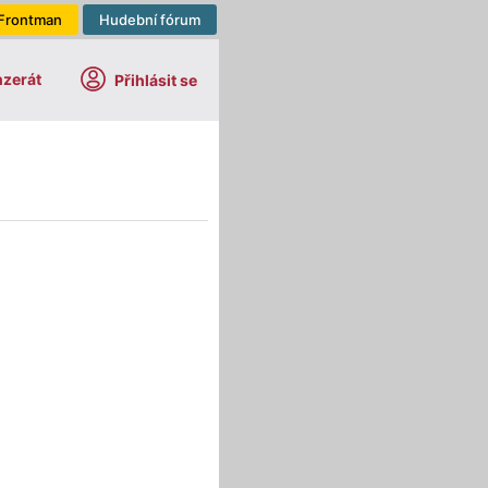
Frontman
Hudební fórum
nzerát
Přihlásit se