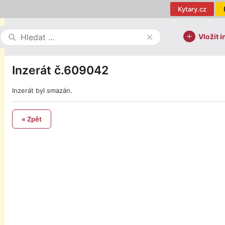
Kytary.cz
Vložit i
Inzerát č.609042
Inzerát byl smazán.
« Zpět