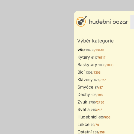
Výběr kategorie
vše
13450
/13440
Kytary
6117
/6117
Baskytary
1003
/1003
Bicí
1303
/1303
Klávesy
827
/827
Smyčce
87
/87
Dechy
196
/196
Zvuk
2750
/2750
Světla
215
/215
Hudebníci
605
/605
Lekce
79
/79
Ostatní
258
/258