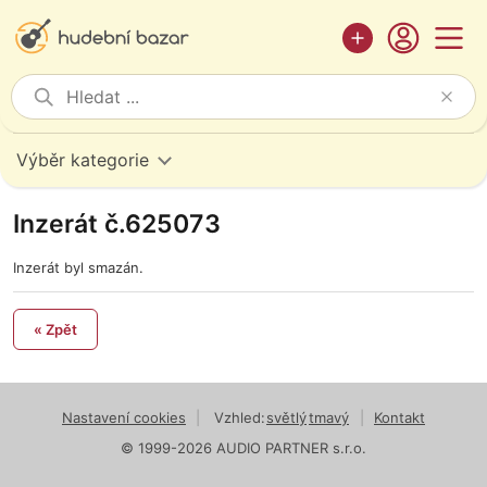
Výběr kategorie
Inzerát č.625073
Inzerát byl smazán.
« Zpět
Nastavení cookies
|
Vzhled:
světlý
tmavý
|
Kontakt
© 1999-2026 AUDIO PARTNER s.r.o.