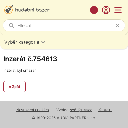
Výběr kategorie
Inzerát č.754613
Inzerát byl smazán.
« Zpět
Nastavení cookies
|
Vzhled:
světlý
tmavý
|
Kontakt
© 1999-2026 AUDIO PARTNER s.r.o.