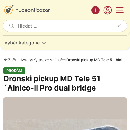
Výběr kategorie
Zpět
›
Kytary
›
Kytarové snímače
›
Dronski pickup MD Tele 51´Alnico-II Pro dual bridge
PRODÁM
Dronski pickup MD Tele 51
´Alnico-II Pro dual bridge
Fotografie