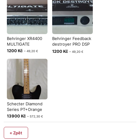
Behringer XR4400
Behringer Feedback
MULTIGATE
destroyer PRO DSP
1124P
1200 Kč
1200 Kč
~ 49,20 €
~ 49,20 €
Schecter Diamond
Series PT+Orange
13900 Kč
~ 572,30 €
« Zpět