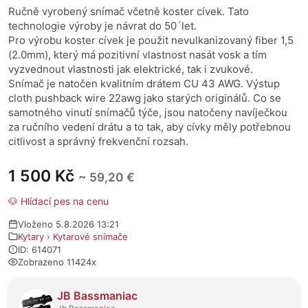
Ručně vyrobený snímač včetně koster cívek. Tato
technologie výroby je návrat do 50´let.
Pro výrobu koster cívek je použit nevulkanizovaný fiber 1,5
(2.0mm), který má pozitivní vlastnost nasát vosk a tím
vyzvednout vlastnosti jak elektrické, tak i zvukové.
Snímač je natočen kvalitním drátem CU 43 AWG. Výstup
cloth pushback wire 22awg jako starých originálů. Co se
samotného vinutí snímačů týče, jsou natočeny navíječkou
za ručního vedení drátu a to tak, aby cívky měly potřebnou
citlivost a správný frekvenční rozsah.
1 500 Kč
~ 59,20 €
🐶 Hlídací pes na cenu
Vloženo 5.8.2026 13:21
Kytary
›
Kytarové snímače
ID: 614071
Zobrazeno 11424x
O prodejci
JB Bassmaniac