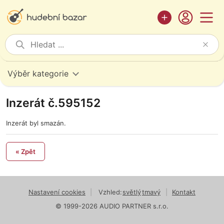
Výběr kategorie
Inzerát č.595152
Inzerát byl smazán.
« Zpět
Nastavení cookies
|
Vzhled:
světlý
tmavý
|
Kontakt
© 1999-2026 AUDIO PARTNER s.r.o.